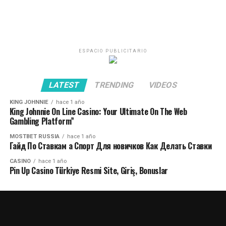
ESPACIO PUBLICITARIO
LATEST
TRENDING
VIDEOS
KING JOHNNIE
hace 1 año
King Johnnie On Line Casino: Your Ultimate On The Web
Gambling Platform”
MOSTBET RUSSIA
hace 1 año
Гайд По Ставкам а Спорт Для новичков Как Делать Ставки
CASINO
hace 1 año
Pin Up Casino Türkiye Resmi Site, Giriş, Bonuslar