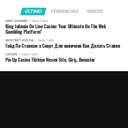
ÚLTIMO
TENDENCIAS
VIDEOS
KING JOHNNIE
hace 1 año
King Johnnie On Line Casino: Your Ultimate On The Web
Gambling Platform”
MOSTBET RUSSIA
hace 1 año
Гайд По Ставкам а Спорт Для новичков Как Делать Ставки
CASINO
hace 1 año
Pin Up Casino Türkiye Resmi Site, Giriş, Bonuslar