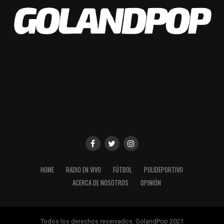
HOME
RADIO EN VIVO
FÚTBOL
POLIDEPORTIVO
ACERCA DE NOSOTROS
OPINIÓN
Todos los derechos reservados. GolandPop 2021