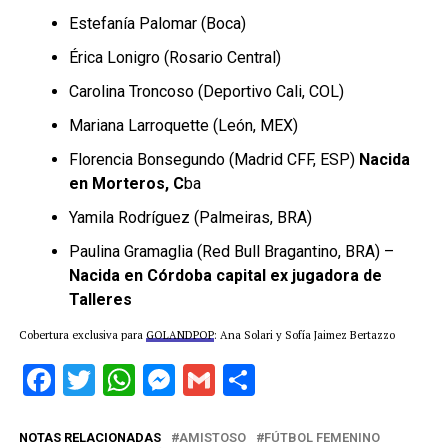
Estefanía Palomar (Boca)
Érica Lonigro (Rosario Central)
Carolina Troncoso (Deportivo Cali, COL)
Mariana Larroquette (León, MEX)
Florencia Bonsegundo (Madrid CFF, ESP)
Nacida
en Morteros, C
ba
Yamila Rodríguez (Palmeiras, BRA)
Paulina Gramaglia (Red Bull Bragantino, BRA) –
Nacida en Córdoba capital ex jugadora de
Talleres
Cobertura exclusiva para
GOLANDPOP
: Ana Solari y Sofía Jaimez Bertazzo
Facebook
Twitter
WhatsApp
Messenger
Gmail
Share
NOTAS RELACIONADAS
AMISTOSO
FÚTBOL FEMENINO