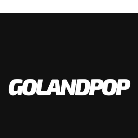
¿Que crees que le dejó Gastón Revol a la
selección y que le dejaron Los Pumas a Gastón
Facebook
Twitter
WhatsApp
Messenger
Gmail
Share
Revol?