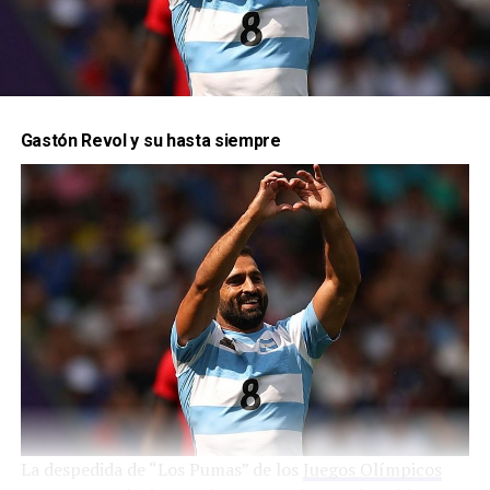
¿Como viviste los Juegos Olímpicos desde
adentro?
Gastón Revol y su hasta siempre
En particular en este juego, comparado con los
otros que estuviste, como lo viste?
“De los 9 Juegos Olímpicos
que estuve este no me
gustó, por lo que sienten
los atletas”
La despedida de “Los Pumas” de los
Juegos Olímpicos