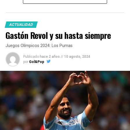
ACTUALIDAD
Gastón Revol y su hasta siempre
Juegos Olímpicos 2024: Los Pumas
Publicado
hace 2 años
//
10 agosto, 2024
por
Gol&Pop
“El – José Torres –
me dijo medalla o
yeso”