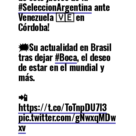
#SeleccionArgentina
ante
Venezuela 🇻🇪 en
Córdoba!
🗯️Su actualidad en Brasil
tras dejar
#Boca
, el deseo
de estar en el mundial y
más.
📲
https://t.co/ToTnpDU7l3
pic.twitter.com/gNwxqMDw
xv