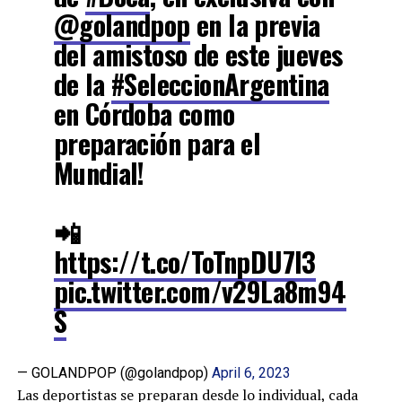
@golandpop
en la previa
del amistoso de este jueves
de la
#SeleccionArgentina
en Córdoba como
preparación para el
Mundial!
📲
https://t.co/ToTnpDU7l3
pic.twitter.com/v29La8m94
S
— GOLANDPOP (@golandpop)
April 6, 2023
Las deportistas se preparan desde lo individual, cada