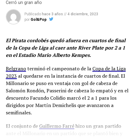
Plata a quien le hicieron una oferta y fue rechazada por
Cerró un gran año
el club pincharrata.
Belgrano
haría un nuevo intento
por el jugador de 26 años que jugó en Newells donde
Publicado
hace 3 años
//
4 diciembre, 2023
por
Gol&Pop
disputó 42 partidos, marcó dos goles y dió dos
asistencias.
El Pirata cordobés quedó afuera en cuartos de final
Además, el club de Barrio Alberdi oficializó la
de la Copa de Liga al caer ante River Plate por 2 a 1
continuidad de Franco Jara. El delantero de 35 años
en el Estadio Mario Alberto Kempes.
continuará al menos hasta diciembre de 2024.
Belgrano
terminó el campeonato de la
Copa de la Liga
Los jugadores entrenarán este viernes en doble turno y
2023
al quedarse en la instancia de cuartos de final. El
trabajarán en Villa Esquiú hasta el sábado 30 inclusive
Millonario se puso en ventaja con gol de cabeza de
cuando serán licenciados hasta después de las fiestas de
Salomón Rondón, Passerini de cabeza lo empató y en el
fin de año para encarar la parte más dura de la
descuento Facundo Colidio marcó el 2 a 1 para los
pretemporada.
dirigidos por Martín Demichelis que avanzaron a
semifinales.
¡Franco Jara sigue!
El conjunto de
Guillermo Farré
hizo un gran partido
ante el Millonario en un partido que se plantó bien y