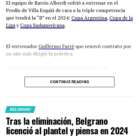
El equipo de Barrio Alberdi volvió a entrenar en el
Predio de Villa Esquiú de cara a la triple competencia
que tendrá la “B” en el 2024:
Copa Argentina
,
Copa de la
Liga
y
Copa Sudamericana
.
El entrenador
Guillermo Farré
que renovó contrato por
un año más dirigió la práctica.
Los futbolistas realizaron trabajos físicos y de
coordinación en la mañana del miércoles.
CONTINUE READING
Los ausentes que finalizaron sus contratos fueron
Francisco Oliver, Lucas Diarte, Andrés Amaya, Diego
Novaretti y el defensor Erik Godoy que no renovará con
BELGRANO
el club.
Tras la eliminación, Belgrano
En cuanto a posibles refuerzos suenan Francisco
licenció al plantel y piensa en 2024
González Metilli e Iván Gómez de Estudiantes de La