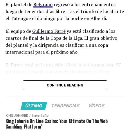
El plantel de
Belgrano
regresó a los entrenamientos
luego de tener dos días libre tras el triunfo de local ante
📲
el Tatengue el domingo por la noche en Alberdi.
https://t.co/ToTnpDU7l3
|
El equipo de
Guillermo Farré
ya está clasificado a los
@SintoniaPirata
cuartos de final de la Copa de la Liga. El gran objetivo
pic.twitter.com/IKBIfr9Uwk
del plantel y la dirigencia es clasificar a una copa
internacional para el próximo año.
El Pirata está en la posición 10 de la tabla anual con 57
— GOLANDPOP (@golandpop)
December 4, 2023
puntos en zona de puestos de clasificación a Copa
Pensando en 2024
Sudamericana.
CONTINUE READING
La continuidad del técnico es muy factible. Guillermo
El conjunto de barrio Alberdi en la última fecha visitará
Farré tendrá conversaciones con los dirigentes por el
a
Racing de Avellaneda
en la última fecha de la Copa de
tema de su contrato y por el armado del plantel,
la Liga en el Cilindro en dia y horario a confirmar por
ÚLTIMO
TENDENCIAS
VÍDEOS
pensando en altas y bajas como alguna potencial venta
AFA.
de jugadores importantes como Santiago Longo y Ulises
KING JOHNNIE
hace 1 año
King Johnnie On Line Casino: Your Ultimate On The Web
Sánchez.
En la práctica de hoy que fue abierta a la prensa
Gambling Platform”