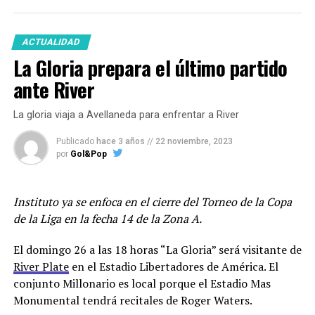
Facebook
Twitter
WhatsApp
Messenger
Gmail
Share
Francisco Oliver, Lucas Diarte, Andrés Amaya, Diego
Novaretti y el defensor Erik Godoy que no renovará con
ACTUALIDAD
el club.
La Gloria prepara el último partido
En cuanto a posibles refuerzos suenan Francisco
ante River
González Metilli e Iván Gómez de Estudiantes de La
Plata a quien le hicieron una oferta y fue rechazada por
La gloria viaja a Avellaneda para enfrentar a River
el club pincharrata.
Belgrano
haría un nuevo intento
por el jugador de 26 años que jugó en Newells donde
Publicado
hace 3 años
//
22 noviembre, 2023
por
Gol&Pop
disputó 42 partidos, marcó dos goles y dió dos
asistencias.
Instituto ya se enfoca en el cierre del Torneo de la Copa
Además, el club de Barrio Alberdi oficializó la
de la Liga en la fecha 14 de la Zona A.
continuidad de Franco Jara. El delantero de 35 años
continuará al menos hasta diciembre de 2024.
El domingo 26 a las 18 horas “La Gloria” será visitante de
River Plate
en el Estadio Libertadores de América. El
Los jugadores entrenarán este viernes en doble turno y
conjunto Millonario es local porque el Estadio Mas
trabajarán en Villa Esquiú hasta el sábado 30 inclusive
Monumental tendrá recitales de Roger Waters.
cuando serán licenciados hasta después de las fiestas de