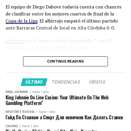
fin de año para encarar la parte más dura de la
El equipo de Diego Dabove todavía cuenta con chances
pretemporada.
de clasificar entre los mejores cuartos de final de la
Copa de la Liga
. El albirrojo empató el último partido
¡Franco Jara sigue!
ante Barracas Central de local en Alta Córdoba 0-0.
Instituto
en la zona A está en la posición 7 con 19
✍️ El delantero pirata
unidades a un punto de Colón de Santa Fé.
renovó su contrato con
El técnico que recibió ofertas de Racing Club y del
CONTINUE READING
#Belgrano
, hasta diciembre
Sporting Cristal de Perú luego de mantener a Instituto
de 2024.
en Primera confirmó a los medios de prensa luego de la
práctica abierta que seguirá siendo el técnico de la
ÚLTIMO
TENDENCIAS
VÍDEOS
“Gloria” un año más. Dabove se juntará con el mánager
¡Vamos por más,
KING JOHNNIE
hace 1 año
Federico Bessone para diagramar la pretemporada y
King Johnnie On Line Casino: Your Ultimate On The Web
Franco!
#BelgranoVamos
buscar lugar de trabajo.
Gambling Platform”
pic.twitter.com/K3kPIwx2F
MOSTBET RUSSIA
hace 1 año
Dabove no podrá contar en el partido ante el Millonario
Гайд По Ставкам а Спорт Для новичков Как Делать Ставки
Q
con el volante derecho Jonás Acevedo que tiene una
CASINO
hace 1 año
distensión.