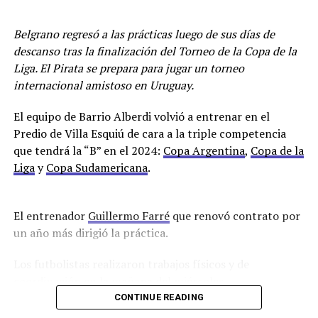
los resultados de los estudios que le hicieron al arquero.
En caso de que no llegue su lugar lo ocupará Alvaro
Belgrano regresó a las prácticas luego de sus días de
Maslovski.
descanso tras la finalización del Torneo de la Copa de la
Liga. El Pirata se prepara para jugar un torneo
Racing se encuentra en la décimotercera posición con
internacional amistoso en Uruguay.
22 puntos.
El equipo de Barrio Alberdi volvió a entrenar en el
En cuanto al mercado de pases que ya abrió el pasado
Predio de Villa Esquiú de cara a la triple competencia
sábado, está próximamente a llegar un delantero
que tendrá la “B” en el 2024:
Copa Argentina
,
Copa de la
proveniente de Sarmiento de Junín, Lautaro Cerato de
Liga
y
Copa Sudamericana
.
23 años, que solamente jugó 24 minutos y su pase
pertenece a Liners de Bahía Blanca.
El entrenador
Guillermo Farré
que renovó contrato por
Para el partido ante el puntero el club comunicó a los
un año más dirigió la práctica.
socios que deberán tener la cuota de junio paga para
poder ingresar al Sancho.
Los futbolistas realizaron trabajos físicos y de
coordinación en la mañana del miércoles.
Por Lisandro Uribe Echevarria
CONTINUE READING
Los ausentes que finalizaron sus contratos fueron