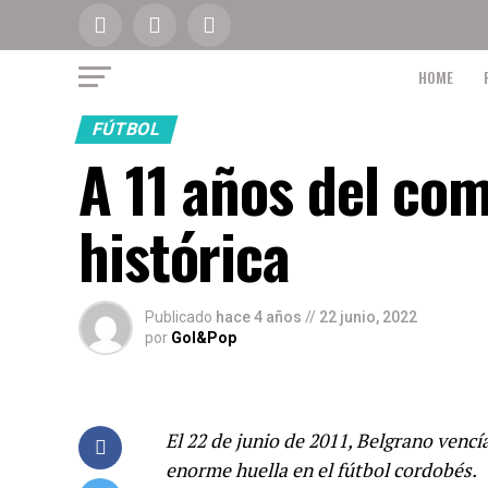
HOME
FÚTBOL
A 11 años del co
histórica
Publicado
hace 4 años
//
22 junio, 2022
por
Gol&Pop
El 22 de junio de 2011, Belgrano venc
enorme huella en el fútbol cordobés.