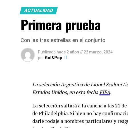
muscular en el entretiempo ante el “Arse” 
estudios que le hicieron al arquero. En ca
ACTUALIDAD
Maslovski.
Primera prueba
Racing se encuentra en la décimotercera p
Con las tres estrellas en el conjunto
En cuanto al mercado de pases que ya abri
delantero proveniente de Sarmiento de Jun
Publicado
hace 2 años
//
22 marzo, 2024
por
Gol&Pop
24 minutos y su pase pertenece a Liners de
Para el partido ante el puntero el club co
junio paga para poder ingresar al Sancho.
La selección Argentina de Lionel Scaloni ti
Estados Unidos, en esta fecha
FIFA
.
Por Lisandro Uribe Echevarria
La selección saltará a la cancha a las 21 d
Facebook
Twitter
WhatsApp
Messenger
Gmail
Share
de Philadelphia. Si bien no hay confirmaci
darle rodaje a nombres particulares y resg