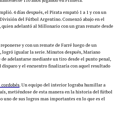
e mantenerse 110 años jugando en Primera.
umplió. 4 días después, el Pirata empató 1 a 1 y con un
División del Fútbol Argentino. Comenzó abajo en el
 quien adelantó al Millonario con un gran remate desde
reponerse y con un remate de Farré luego de un
 logró igualar la serie. Minutos después, Mariano
de adelantarse mediante un tiro desde el punto penal,
l disparo y el encuentro finalizaría con aquel resultado
 cordobés
. Un equipo del interior lograba humillar a
ís, metiéndose de esta manera en la historia del fútbol
o uno de sus logros mas importantes en lo que es el