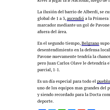
River a jugar la B Nacional, luego d
La ilusión del barrio de Alberdi, se c
global de 1 a 3,
ascendió
a la Primera 
marcador mediante un gol de Pavone,
afuera del área.
En el segundo tiempo,
Belgrano
supo 
desentendimiento en la defensa local,
Pavone nuevamente tendría la chance 
pero Juan Carlos Olave le detendría e
parcial, 1-1.
Es un día especial para todo el
pueblo
uno de los equipos mas grandes del pa
y siendo recordado para la Docta com
deporte.