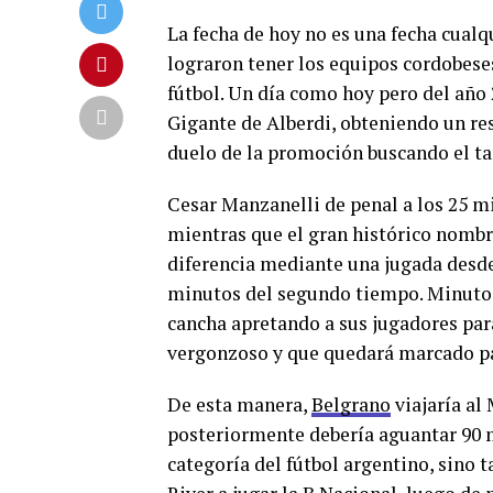
La fecha de hoy no es una fecha cualqu
lograron tener los equipos cordobeses
fútbol. Un día como hoy pero del año 
Gigante de Alberdi, obteniendo un res
duelo de la promoción buscando el ta
Cesar Manzanelli de penal a los 25 m
mientras que el gran histórico nombr
diferencia mediante una jugada desde 
minutos del segundo tiempo. Minutos 
cancha apretando a sus jugadores para
vergonzoso y que quedará marcado p
De esta manera,
Belgrano
viajaría al
posteriormente debería aguantar 90 
categoría del fútbol argentino, sino