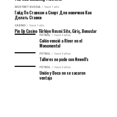
MOSTBET RUSSIA
hace 1 año
Гайд По Ставкам а Спорт Для новичков Как
Делать Ставки
CASINO
hace 1 año
Pin Up Casino Türkiye Resmi Site, Giriş, Bonuslar
FÚTBOL
hace 5 años
Colón venció a River en el
Monumental
FÚTBOL
hace 5 años
Talleres no pudo con Newell’s
FÚTBOL
hace 5 años
Unión y Boca no se sacaron
ventaja