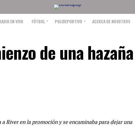
RADIO EN VIVO
FÚTBOL
POLIDEPORTIVO
ACERCA DE NOSOTROS
mienzo de una hazaña
ía a River en la promoción y se encaminaba para dejar una