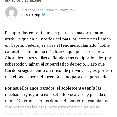
albirrojos y auriazules
los demás. Fue su madre, quien primero noto esas
diferencias y buscó ayuda en los doctores de su región.
Publicado
hace 3 años
//
6 mayo, 2023
Fue allí y con apenas 18 meses de vida, que al pequeño
por
Gol&Pop
Kalin le diagnosticaron Autismo. Para su madre fue
todo un cimbronazo. De pronto debía atender las
El superclásico tenía una expectativa mayor tiempo
necesidades del pequeño, para la cual no estaba
atrás. Es que en el interior del país, tal como nos llaman
preparada y más aún después del lapidario letrero que
en Capital Federal, se vivía el fenómeno llamado “doble
escribió el doctor, tras contarle que el niño tenía TEA.
camiseta” con mucha más fuerza que por estos años.
Ahora los pibes y pilas defienden sus equipos locales por
“Su hijo no podrá caminar ni hablar, nunca”
. Con esa
Entonces,
¿los autos de carrera son como los emus en
sobretodo y miran el superclásico de reojo. Claro que
frase taladrando su cabeza, Sonja se fue con su hijo en
las pistas o los emus son los autos de carrera de la
Córdoba sigue siendo un crisol de provincias y es por eso
brazos y un millón de dudas en la mochila. Pasó el
pradera?
.
que el Boca-River, el River-Boca no pasa desapercibido.
momento donde hay que procesar la noticia y Sonja,
Fotografias: F1 
decidió no quedarse con ese letrero y catálogo, fue en
Por aquellos años pasados, el adolescente tenía las
busca de nuevas interpretaciones y terapias para Kalin y
Facebook
Twitter
WhatsApp
Messenger
Gmail
Share
mechas largas y una camiseta de Boca vieja y pasada de
vaya si lo hizo bien.
moda. No eran tiempos donde el marketing cambia los
diseños todos los días, pero esta era vieja para esa
No fue fácil, pero su madre sabía que no lo sería. Kalin
época. Del otro lado estaba un hincha de River mayor y
recién pudo caminar a los 3 años y fue a los 7 años de