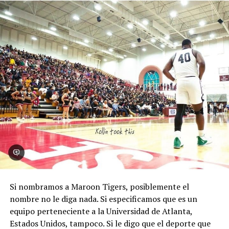
Tierra de velocidad
Los emús son criaturas muy distintivas y conocidas por
su increíble velocidad y apariencia única. Su anatomía
está específicamente diseñada para convertirlos en una
de las aves más rápidas y ágiles del mundo. La fisonomía
de su cuerpo son algunas de las características que
hacen a la dinamicidad de esta ave.
Si nombramos a Maroon Tigers, posiblemente el
Pero, ¿por qué hablamos del emú?. Bueno, allí viene la
nombre no le diga nada. Si especificamos que es un
analogía. El diseño único de los autos de Fórmula los
equipo perteneciente a la Universidad de Atlanta,
hace ser los animales tecnológicos más veloces. Estas
Estados Unidos, tampoco. Si le digo que el deporte que