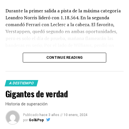
Durante la primer salida a pista de la máxima categoría
Leandro Norris lideró con 1.18.564. En la segunda
comandó Ferrari con Leclerc a la cabeza. El favorito,
Verstappen, quedó segundo en ambas oportunidades,
pero es solo el día de prueba, mañana flamearán las
banderas en serio. Por el lado de Williams, perdió un
auto tras el accidente que tuvo Albon y no podrá
CONTINUE READING
reponer el chasis.
En la
Fórmula2
,
Franco Colapinto
no tuvo el mejor
desempeño a la hora de la clasificación. El argentino
A DESTIEMPO
largará nuevamente desde el puesto 13.
Gigantes de verdad
Historia de superación
Publicado
hace 3 años
//
10 enero, 2024
por
Gol&Pop