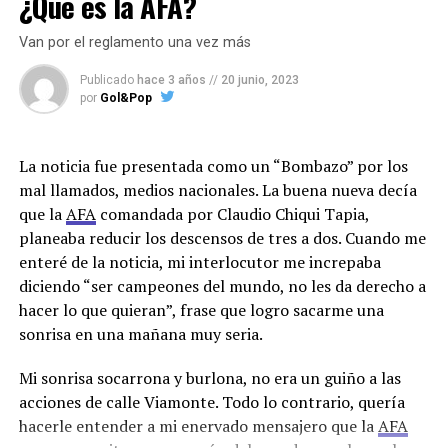
¿Qué es la AFA?
Qatar 2022
. El mayor caudal se dio especialmente en el
tratar de volver a los brillos de otras épocas
partido de cuartos de final entre Inglaterra y Francia.
Van por el reglamento una vez más
“Se detectaron y denunciaron más de 19 600
Hoy Riquelme se pone la campaña al hombro. Saca
publicaciones ofensivas, al tiempo que se ocultaron
chapa por lo ganado y explica porque no se gana
Publicado
hace 3 años
//
20 junio, 2023
automáticamente cerca de 290 000 comentarios”, dato
por
Gol&Pop
siempre. Hace halagos de las obras en la Bombonera, del
que deja refleja la magnitud de este tipo de eventos. Los
superávit económico y que el Club, volvió a ser un “Club
mensajes de odio en redes aumentaron como en ningún
de fútbol “. Lo hace solo, poniendo la cara y sin consejos
La noticia fue presentada como un “Bombazo” por los
otro momento del campeonato en ese partido.
del Consejo. Se juega su propia patriada ante el poder
mal llamados, medios nacionales. La buena nueva decía
que supo enfrentar. “Para el hincha es fácil, elije ser un
que la
AFA
comandada por Claudio Chiqui Tapia,
El 74 % de los mensajes de
club de fútbol o que usen al club para hacer política”
planeaba reducir los descensos de tres a dos. Cuando me
para el socio podría ser fácil la elección, pero para
odio identificables
enteré de la noticia, mi interlocutor me increpaba
Román, las dificultades están a la orden del día.
procedían de Europa y
diciendo “ser campeones del mundo, no les da derecho a
hacer lo que quieran”, frase que logro sacarme una
Facebook
Twitter
WhatsApp
Messenger
Gmail
Share
Sudamérica. El 38 % de los
sonrisa en una mañana muy seria.
que se pudieron identificar
Mi sonrisa socarrona y burlona, no era un guiño a las
provenían de cuentas del
acciones de calle Viamonte. Todo lo contrario, quería
viejo continente, y el 36%
hacerle entender a mi enervado mensajero que la
AFA