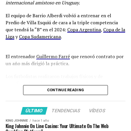
internacional amistoso en Uruguay.
El equipo de Barrio Alberdi volvió a entrenar en el
Predio de Villa Esquiú de cara a la triple competencia
que tendrá la “B” en el 2024:
Copa Argentina
,
Copa de la
Liga
y
Copa Sudamericana
.
El entrenador
Guillermo Farré
que renovó contrato por
un año más dirigió la práctica.
Los futbolistas realizaron trabajos físicos y de
coordinación en la mañana del miércoles.
CONTINUE READING
Los ausentes que finalizaron sus contratos fueron
Francisco Oliver, Lucas Diarte, Andrés Amaya, Diego
Novaretti y el defensor Erik Godoy que no renovará con
ÚLTIMO
TENDENCIAS
VÍDEOS
el club.
KING JOHNNIE
hace 1 año
King Johnnie On Line Casino: Your Ultimate On The Web
En cuanto a posibles refuerzos suenan Francisco