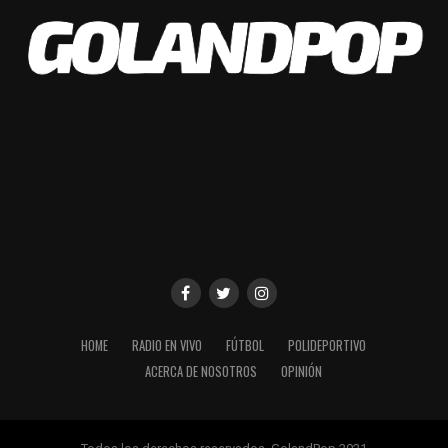
✍️ El delantero pirata
renovó su contrato con
#Belgrano
, hasta diciembre
de 2024.
¡Vamos por más,
Franco!
#BelgranoVamos
pic.twitter.com/K3kPIwx2F
Q
HOME
RADIO EN VIVO
FÚTBOL
POLIDEPORTIVO
ACERCA DE NOSOTROS
OPINIÓN
— Belgrano (@Belgrano)
December 28, 2023
Facebook
Twitter
WhatsApp
Messenger
Gmail
Share