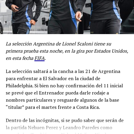
En cuanto al mercado de pases que ya abrió el pasado
sábado, está próximamente a llegar un delantero
proveniente de Sarmiento de Junín, Lautaro Cerato de
23 años, que solamente jugó 24 minutos y su pase
pertenece a Liners de Bahía Blanca.
La selección Argentina de Lionel Scaloni tiene su
Para el partido ante el puntero el club comunicó a los
primera prueba esta noche, en la gira por Estados Unidos,
socios que deberán tener la cuota de junio paga para
en esta fecha
FIFA
.
poder ingresar al Sancho.
La selección saltará a la cancha a las 21 de Argentina
Por Lisandro Uribe Echevarria
para enfrentar a El Salvador en la ciudad de
Facebook
Twitter
WhatsApp
Messenger
Gmail
Share
Philadelphia. Si bien no hay confirmación del 11 inicial
se prevé que el Entrenador pueda darle rodaje a
nombres particulares y resguarde algunos de la base
“titular” para el martes frente a Costa Rica.
Dentro de las incógnitas, si se pudo saber que serán de
la partida Nehuen Perez y Leandro Paredes como