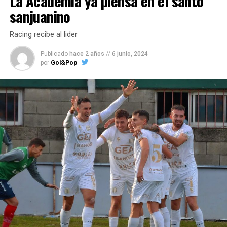
La Academia ya piensa en el santo
sanjuanino
Racing recibe al lider
Publicado
hace 2 años
//
6 junio, 2024
por
Gol&Pop