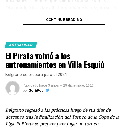
novedades. También, que Nahuel Molina, Nicolas
Otamendi, Alexis Mc allister y Julian Alvarez, no serán
de la partida, al menos desde el comienzo, el día de hoy.
CONTINUE READING
Podrás vivir este partido por
GOLANDPOP
desde
cualquiera de nuestras plataformas.
ACTUALIDAD
El Pirata volvió a los
Facebook
Twitter
WhatsApp
Messenger
Gmail
Share
entrenamientos en Villa Esquiú
Belgrano se prepara para el 2024
Publicado
hace 3 años
//
29 diciembre, 2023
por
Gol&Pop
Belgrano regresó a las prácticas luego de sus días de
descanso tras la finalización del Torneo de la Copa de la
Liga. El Pirata se prepara para jugar un torneo