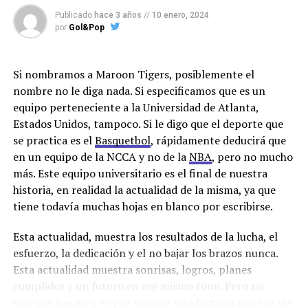
Tierra de velocidad
Publicado
hace 3 años
//
10 enero, 2024
Los emús son criaturas muy distintivas y conocidas por
por
Gol&Pop
su increíble velocidad y apariencia única. Su anatomía
está específicamente diseñada para convertirlos en una
Si nombramos a Maroon Tigers, posiblemente el
de las aves más rápidas y ágiles del mundo. La fisonomía
nombre no le diga nada. Si especificamos que es un
de su cuerpo son algunas de las características que
equipo perteneciente a la Universidad de Atlanta,
hacen a la dinamicidad de esta ave.
Estados Unidos, tampoco. Si le digo que el deporte que
Pero, ¿por qué hablamos del emú?. Bueno, allí viene la
se practica es el
Basquetbol
, rápidamente deducirá que
analogía. El diseño único de los autos de Fórmula los
en un equipo de la NCCA y no de la
NBA
, pero no mucho
hace ser los animales tecnológicos más veloces. Estas
más. Este equipo universitario es el final de nuestra
máquinas en conjunto con un equipo de especialistas en
historia, en realidad la actualidad de la misma, ya que
mecánica y pilotos conforman un espectáculo de
tiene todavía muchas hojas en blanco por escribirse.
adrenalina y potencia que captura los ojos del mundo.
Esta actualidad, muestra los resultados de la lucha, el
Patas grandes como el emú, huesos livianos como el
esfuerzo, la dedicación y el no bajar los brazos nunca.
emú, resistencia como el emú, la tecnología no es
Esta actualidad muestra sonrisas, logros, planes
casualidad, la naturaleza enseña al hombre a probar
cumplidos y un futuro en ese mismo tono. Pero no
nuevas técnicas. Ambos siguen el instinto, sea 370km/h
siempre fue así y es por eso que esta historia merece ser