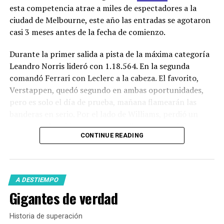
esta competencia atrae a miles de espectadores a la
ciudad de Melbourne, este año las entradas se agotaron
casi 3 meses antes de la fecha de comienzo.
Durante la primer salida a pista de la máxima categoría
Leandro Norris lideró con 1.18.564. En la segunda
comandó Ferrari con Leclerc a la cabeza. El favorito,
Verstappen, quedó segundo en ambas oportunidades,
pero es solo el día de prueba, mañana flamearán las
banderas en serio. Por el lado de Williams, perdió un
auto tras el accidente que tuvo Albon y no podrá
CONTINUE READING
reponer el chasis.
En la
Fórmula2
,
Franco Colapinto
no tuvo el mejor
desempeño a la hora de la clasificación. El argentino
A DESTIEMPO
largará nuevamente desde el puesto 13.
Gigantes de verdad
Historia de superación