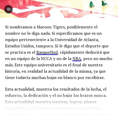
está específicamente diseñada para convertirlos en una
de las aves más rápidas y ágiles del mundo. La fisonomía
de su cuerpo son algunas de las características que
hacen a la dinamicidad de esta ave.
Si nombramos a Maroon Tigers, posiblemente el
Pero, ¿por qué hablamos del emú?. Bueno, allí viene la
nombre no le diga nada. Si especificamos que es un
analogía. El diseño único de los autos de Fórmula los
equipo perteneciente a la Universidad de Atlanta,
hace ser los animales tecnológicos más veloces. Estas
Estados Unidos, tampoco. Si le digo que el deporte que
máquinas en conjunto con un equipo de especialistas en
se practica es el
Basquetbol
, rápidamente deducirá que
mecánica y pilotos conforman un espectáculo de
en un equipo de la NCCA y no de la
NBA
, pero no mucho
adrenalina y potencia que captura los ojos del mundo.
más. Este equipo universitario es el final de nuestra
historia, en realidad la actualidad de la misma, ya que
Patas grandes como el emú, huesos livianos como el
tiene todavía muchas hojas en blanco por escribirse.
emú, resistencia como el emú, la tecnología no es
casualidad, la naturaleza enseña al hombre a probar
Esta actualidad, muestra los resultados de la lucha, el
nuevas técnicas. Ambos siguen el instinto, sea 370km/h
esfuerzo, la dedicación y el no bajar los brazos nunca.
como los autos o 70km/h como los emús, su eficiencia y
Esta actualidad muestra sonrisas, logros, planes
agilidad los hace asombrosos.
cumplidos y un futuro en ese mismo tono. Pero no
siempre fue así y es por eso que esta historia merece ser