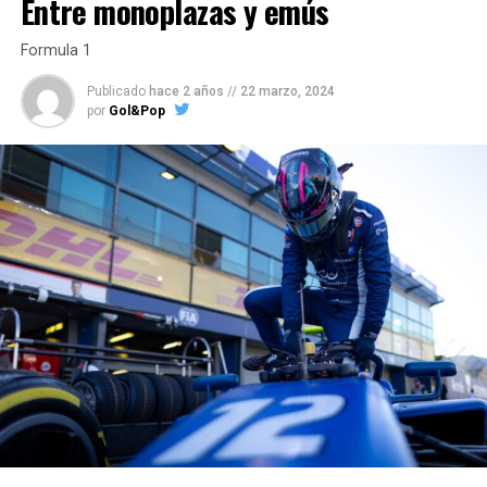
Entre monoplazas y emús
Formula 1
Publicado
hace 2 años
//
22 marzo, 2024
por
Gol&Pop