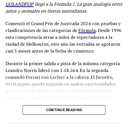
GOLANDPOP
llegó a la Fórmula 1. La gran analogía entre
autos y animales en tierras australianas.
Comenzó el Grand Prix de Australia 2024 con pruebas y
clasificaciones de las categorías de
Fórmula
. Desde 1996
esta competencia atrae a miles de espectadores a la
ciudad de Melbourne, este año las entradas se agotaron
casi 3 meses antes de la fecha de comienzo.
Durante la primer salida a pista de la máxima categoría
Leandro Norris lideró con 1.18.564. En la segunda
comandó Ferrari con Leclerc a la cabeza. El favorito,
Verstappen, quedó segundo en ambas oportunidades,
pero es solo el día de prueba, mañana flamearán las
banderas en serio. Por el lado de Williams, perdió un
auto tras el accidente que tuvo Albon y no podrá
CONTINUE READING
reponer el chasis.
En la
Fórmula2
,
Franco Colapinto
no tuvo el mejor