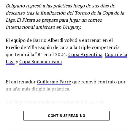
En caso de que no llegue su lugar lo ocupará Alvaro
Belgrano regresó a las prácticas luego de sus días de
Maslovski.
descanso tras la finalización del Torneo de la Copa de la
Liga. El Pirata se prepara para jugar un torneo
Racing se encuentra en la décimotercera posición con
internacional amistoso en Uruguay.
22 puntos.
El equipo de Barrio Alberdi volvió a entrenar en el
En cuanto al mercado de pases que ya abrió el pasado
Predio de Villa Esquiú de cara a la triple competencia
sábado, está próximamente a llegar un delantero
que tendrá la “B” en el 2024:
Copa Argentina
,
Copa de la
proveniente de Sarmiento de Junín, Lautaro Cerato de
Liga
y
Copa Sudamericana
.
23 años, que solamente jugó 24 minutos y su pase
pertenece a Liners de Bahía Blanca.
El entrenador
Guillermo Farré
que renovó contrato por
Para el partido ante el puntero el club comunicó a los
un año más dirigió la práctica.
socios que deberán tener la cuota de junio paga para
poder ingresar al Sancho.
Los futbolistas realizaron trabajos físicos y de
coordinación en la mañana del miércoles.
Por Lisandro Uribe Echevarria
CONTINUE READING
Los ausentes que finalizaron sus contratos fueron
Facebook
Twitter
WhatsApp
Messenger
Gmail
Share
Francisco Oliver, Lucas Diarte, Andrés Amaya, Diego