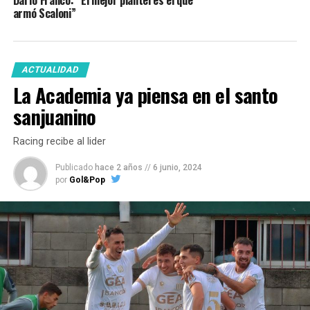
Darío Franco: “El mejor plantel es el que
armó Scaloni”
ACTUALIDAD
La Academia ya piensa en el santo
sanjuanino
Racing recibe al lider
Publicado
hace 2 años
//
6 junio, 2024
por
Gol&Pop