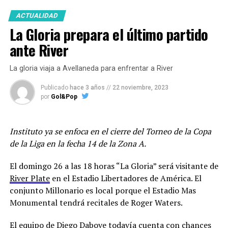
Novaretti y el defensor Erik Godoy que no renovará con
ACTUALIDAD
el club.
La Gloria prepara el último partido
En cuanto a posibles refuerzos suenan Francisco
ante River
González Metilli e Iván Gómez de Estudiantes de La
Plata a quien le hicieron una oferta y fue rechazada por
La gloria viaja a Avellaneda para enfrentar a River
el club pincharrata.
Belgrano
haría un nuevo intento
por el jugador de 26 años que jugó en Newells donde
Publicado
hace 3 años
//
22 noviembre, 2023
por
Gol&Pop
disputó 42 partidos, marcó dos goles y dió dos
asistencias.
Instituto ya se enfoca en el cierre del Torneo de la Copa
Además, el club de Barrio Alberdi oficializó la
de la Liga en la fecha 14 de la Zona A.
continuidad de Franco Jara. El delantero de 35 años
continuará al menos hasta diciembre de 2024.
El domingo 26 a las 18 horas “La Gloria” será visitante de
River Plate
en el Estadio Libertadores de América. El
Los jugadores entrenarán este viernes en doble turno y
conjunto Millonario es local porque el Estadio Mas
trabajarán en Villa Esquiú hasta el sábado 30 inclusive
Monumental tendrá recitales de Roger Waters.
cuando serán licenciados hasta después de las fiestas de
fin de año para encarar la parte más dura de la
El equipo de Diego Dabove todavía cuenta con chances