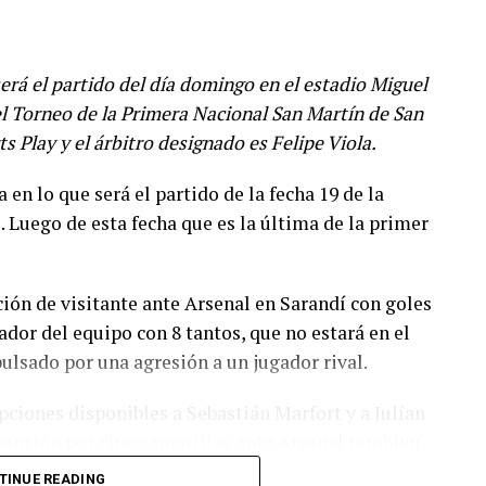
erá el partido del día domingo en el estadio Miguel
del Torneo de la Primera Nacional San Martín de San
ts Play y el árbitro designado es Felipe Viola.
 en lo que será el partido de la fecha 19 de la
. Luego de esta fecha que es la última de la primer
ión de visitante ante Arsenal en Sarandí con goles
dor del equipo con 8 tantos, que no estará en el
ulsado por una agresión a un jugador rival.
pciones disponibles a Sebastián Marfort y a Julían
pensión por cinco amarillas ante Arsenal también
TINUE READING