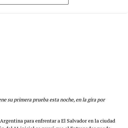
aquín Mattalía salió lesionado por una molestia
y el cuerpo técnico espera los resultados de los
so de que no llegue su lugar lo ocupará Alvaro
osición con 22 puntos.
ó el pasado sábado, está próximamente a llegar un
ín, Lautaro Cerato de 23 años, que solamente jugó
 Bahía Blanca.
municó a los socios que deberán tener la cuota de
ene su primera prueba esta noche, en la gira por
e Argentina para enfrentar a El Salvador en la ciudad