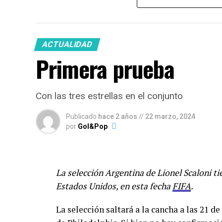
Una de las dudas está en el arco ya que Jo
muscular en el entretiempo ante el “Arse” 
estudios que le hicieron al arquero. En ca
ACTUALIDAD
Maslovski.
Primera prueba
Racing se encuentra en la décimotercera p
Con las tres estrellas en el conjunto
En cuanto al mercado de pases que ya abri
delantero proveniente de Sarmiento de Jun
Publicado
hace 2 años
//
22 marzo, 2024
por
Gol&Pop
24 minutos y su pase pertenece a Liners de
Para el partido ante el puntero el club co
junio paga para poder ingresar al Sancho.
La selección Argentina de Lionel Scaloni ti
Estados Unidos, en esta fecha
FIFA
.
Por Lisandro Uribe Echevarria
La selección saltará a la cancha a las 21 d
Facebook
Twitter
WhatsApp
Messenger
Gmail
Share