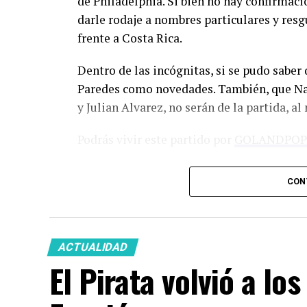
de Philadelphia. Si bien no hay confirmaci
darle rodaje a nombres particulares y resg
frente a Costa Rica.
Dentro de las incógnitas, si se pudo saber
Paredes como novedades. También, que Nah
y Julian Alvarez, no serán de la partida, a
Podrás vivir este partido por
GOLANDPOP
CON
Facebook
Twitter
WhatsApp
Messenger
Gmail
Share
ACTUALIDAD
El Pirata volvió a lo