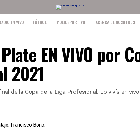
RADIO EN VIVO
FÚTBOL
POLIDEPORTIVO
ACERCA DE NOSOTROS
 Plate EN VIVO por C
al 2021
final de la Copa de la Liga Profesional. Lo vivís en vi