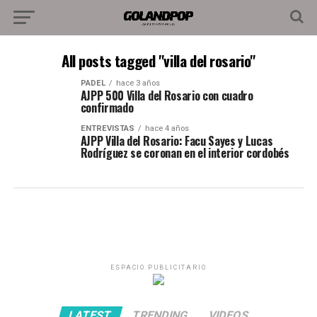
All posts tagged "villa del rosario"
PADEL
hace 3 años
AJPP 500 Villa del Rosario con cuadro
confirmado
ENTREVISTAS
hace 4 años
AJPP Villa del Rosario: Facu Sayes y Lucas
Rodríguez se coronan en el interior cordobés
ESPACIO PUBLICITARIO
LATEST
TRENDING
VIDEOS