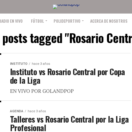
RADIO EN VIVO
FÚTBOL
POLIDEPORTIVO
ACERCA DE NOSOTROS
l posts tagged "Rosario Centr
INSTITUTO
hace 3 años
Instituto vs Rosario Central por Copa
de la Liga
EN VIVO POR GOLANDPOP
AGENDA
hace 3 años
Talleres vs Rosario Central por la Liga
Profesional