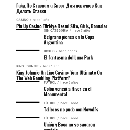
Гайд По Ставкам а Спорт Для новичков Как
Делать Ставки
CASINO
hace 1 año
Pin Up Casino Türkiye Resmi Site, Giriş, Bonuslar
SIN CATEGORÍA
hace 7 años
Belgrano piensa en la Copa
Argentina
BOXEO
hace 7 años
El fantasma del Luna Park
KING JOHNNIE
hace 1 año
King Johnnie On Line Casino: Your Ultimate On
The Web Gambling Platform”
FÚTBOL
hace 5 años
Colón venció a River en el
Monumental
FÚTBOL
hace 5 años
Talleres no pudo con Newell’s
FÚTBOL
hace 5 años
Unión y Boca no se sacaron