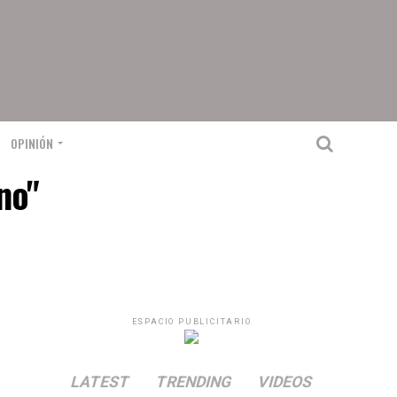
OPINIÓN
no"
ESPACIO PUBLICITARIO
LATEST
TRENDING
VIDEOS