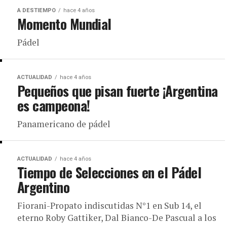
A DESTIEMPO
hace 4 años
Momento Mundial
Pádel
ACTUALIDAD
hace 4 años
Pequeños que pisan fuerte ¡Argentina
es campeona!
Panamericano de pádel
ACTUALIDAD
hace 4 años
Tiempo de Selecciones en el Pádel
Argentino
Fiorani-Propato indiscutidas N°1 en Sub 14, el
eterno Roby Gattiker, Dal Bianco-De Pascual a los