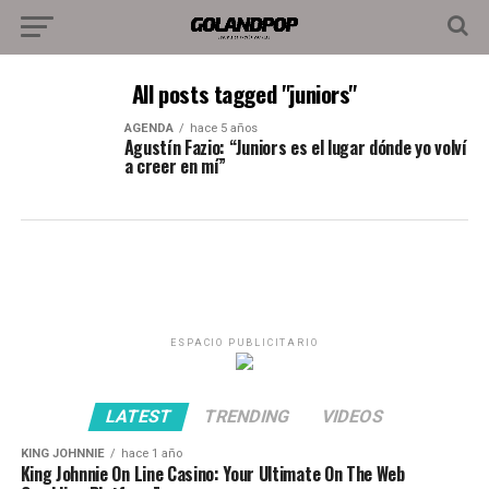
All posts tagged "juniors"
AGENDA
hace 5 años
Agustín Fazio: “Juniors es el lugar dónde yo volví
a creer en mí”
ESPACIO PUBLICITARIO
LATEST
TRENDING
VIDEOS
KING JOHNNIE
hace 1 año
King Johnnie On Line Casino: Your Ultimate On The Web