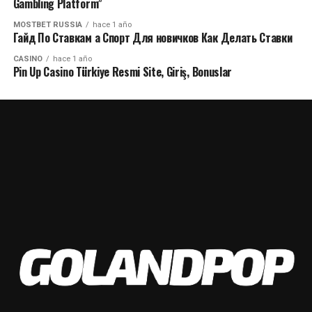
Gambling Platform”
MOSTBET RUSSIA
hace 1 año
Гайд По Ставкам а Спорт Для новичков Как Делать Ставки
CASINO
hace 1 año
Pin Up Casino Türkiye Resmi Site, Giriş, Bonuslar