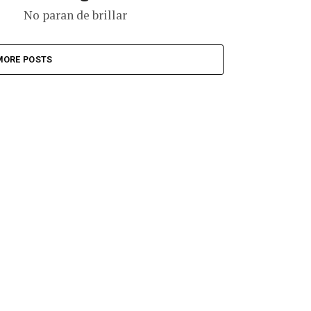
No paran de brillar
MORE POSTS