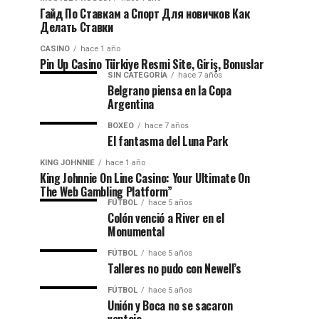
Гайд По Ставкам а Спорт Для новичков Как
Делать Ставки
CASINO
hace 1 año
Pin Up Casino Türkiye Resmi Site, Giriş, Bonuslar
SIN CATEGORÍA
hace 7 años
Belgrano piensa en la Copa
Argentina
BOXEO
hace 7 años
El fantasma del Luna Park
KING JOHNNIE
hace 1 año
King Johnnie On Line Casino: Your Ultimate On
The Web Gambling Platform”
FÚTBOL
hace 5 años
Colón venció a River en el
Monumental
FÚTBOL
hace 5 años
Talleres no pudo con Newell’s
FÚTBOL
hace 5 años
Unión y Boca no se sacaron