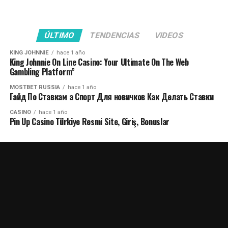
ÚLTIMO
TENDENCIAS
VIDEOS
KING JOHNNIE
hace 1 año
King Johnnie On Line Casino: Your Ultimate On The Web
Gambling Platform”
MOSTBET RUSSIA
hace 1 año
Гайд По Ставкам а Спорт Для новичков Как Делать Ставки
CASINO
hace 1 año
Pin Up Casino Türkiye Resmi Site, Giriş, Bonuslar