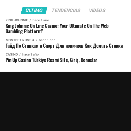
ÚLTIMO
TENDENCIAS
VIDEOS
KING JOHNNIE
hace 1 año
King Johnnie On Line Casino: Your Ultimate On The Web
Gambling Platform”
MOSTBET RUSSIA
hace 1 año
Гайд По Ставкам а Спорт Для новичков Как Делать Ставки
CASINO
hace 1 año
Pin Up Casino Türkiye Resmi Site, Giriş, Bonuslar