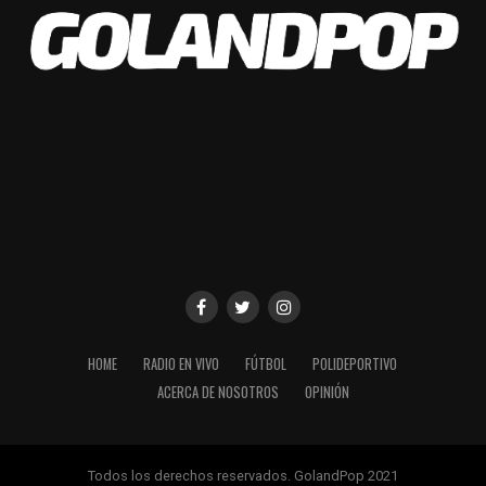
HOME
RADIO EN VIVO
FÚTBOL
POLIDEPORTIVO
ACERCA DE NOSOTROS
OPINIÓN
Todos los derechos reservados. GolandPop 2021