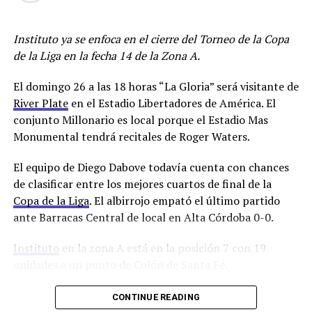
asistencias.
Instituto ya se enfoca en el cierre del Torneo de la Copa
Además, el club de Barrio Alberdi oficializó la
de la Liga en la fecha 14 de la Zona A.
continuidad de Franco Jara. El delantero de 35 años
continuará al menos hasta diciembre de 2024.
El domingo 26 a las 18 horas “La Gloria” será visitante de
River Plate
en el Estadio Libertadores de América. El
Los jugadores entrenarán este viernes en doble turno y
conjunto Millonario es local porque el Estadio Mas
trabajarán en Villa Esquiú hasta el sábado 30 inclusive
Monumental tendrá recitales de Roger Waters.
cuando serán licenciados hasta después de las fiestas de
fin de año para encarar la parte más dura de la
El equipo de Diego Dabove todavía cuenta con chances
pretemporada.
de clasificar entre los mejores cuartos de final de la
Copa de la Liga
. El albirrojo empató el último partido
¡Franco Jara sigue!
ante Barracas Central de local en Alta Córdoba 0-0.
Instituto
en la zona A está en la posición 7 con 19
✍️ El delantero pirata
unidades a un punto de Colón de Santa Fé.
renovó su contrato con
El técnico que recibió ofertas de Racing Club y del
CONTINUE READING
#Belgrano
, hasta diciembre