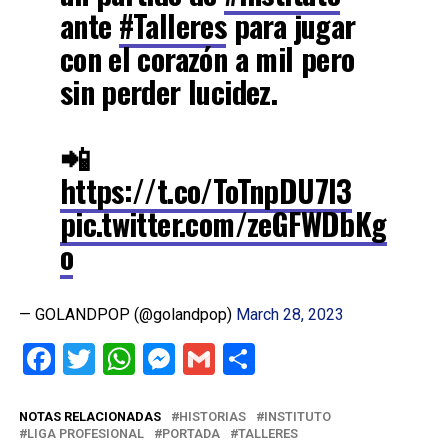
ante
#Talleres
para jugar
con el corazón a mil pero
sin perder lucidez.
📲
https://t.co/ToTnpDU7l3
pic.twitter.com/zeGFWDbKg
o
— GOLANDPOP (@golandpop)
March 28, 2023
Facebook
Twitter
WhatsApp
Messenger
Gmail
Share
NOTAS RELACIONADAS
HISTORIAS
INSTITUTO
LIGA PROFESIONAL
PORTADA
TALLERES