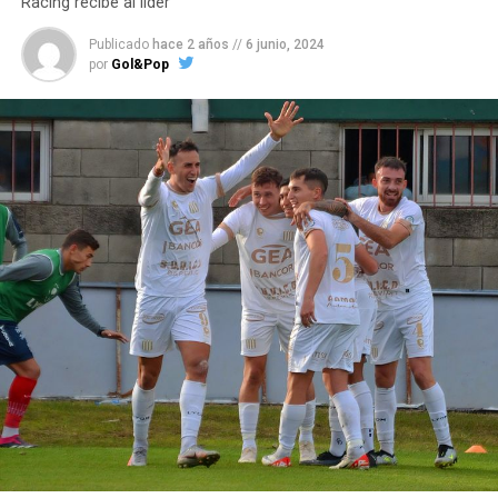
Racing recibe al lider
Publicado
hace 2 años
//
6 junio, 2024
por
Gol&Pop