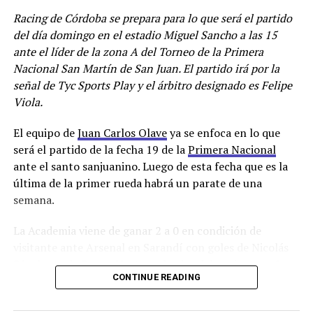
Racing de Córdoba se prepara para lo que será el partido
del día domingo en el estadio Miguel Sancho a las 15
ante el líder de la zona A del Torneo de la Primera
Nacional San Martín de San Juan. El partido irá por la
señal de Tyc Sports Play y el árbitro designado es Felipe
Viola.
El equipo de
Juan Carlos Olave
ya se enfoca en lo que
será el partido de la fecha 19 de la
Primera Nacional
ante el santo sanjuanino. Luego de esta fecha que es la
última de la primer rueda habrá un parate de una
semana.
La Academia viene de ganar 2 a 0 en condición de
visitante ante Arsenal en Sarandí con goles de Nicolás
Sánchez y de Bruno Nasta, goleador del equipo con 8
CONTINUE READING
tantos, que no estará en el partido frente a San Martin
porque fue expulsado por una agresión a un jugador