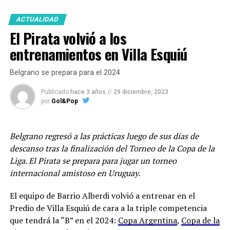
rival.
ACTUALIDAD
El técnico académico ya cuenta entre las opciones
El Pirata volvió a los
disponibles a Sebastián Marfort y a Julían Vignolo.
Matías Pardo que cumplió la suspensión por cinco
entrenamientos en Villa Esquiú
amarillas ante Arsenal también está a disposición.
Belgrano se prepara para el 2024
Una de las dudas está en el arco ya que Joaquín Mattalía
Publicado
hace 3 años
//
29 diciembre, 2023
salió lesionado por una molestia muscular en el
por
Gol&Pop
entretiempo ante el “Arse” y el cuerpo técnico espera
los resultados de los estudios que le hicieron al arquero.
En caso de que no llegue su lugar lo ocupará Alvaro
Belgrano regresó a las prácticas luego de sus días de
Maslovski.
descanso tras la finalización del Torneo de la Copa de la
Liga. El Pirata se prepara para jugar un torneo
Racing se encuentra en la décimotercera posición con
internacional amistoso en Uruguay.
22 puntos.
El equipo de Barrio Alberdi volvió a entrenar en el
En cuanto al mercado de pases que ya abrió el pasado
Predio de Villa Esquiú de cara a la triple competencia
sábado, está próximamente a llegar un delantero
que tendrá la “B” en el 2024:
Copa Argentina
,
Copa de la
proveniente de Sarmiento de Junín, Lautaro Cerato de