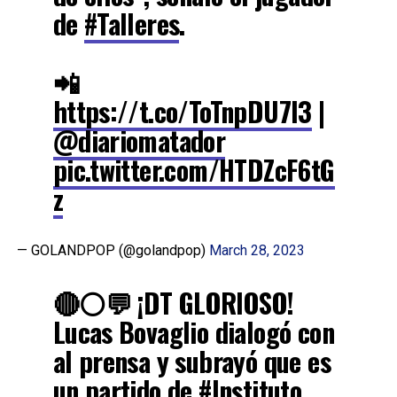
de
#Talleres
.
📲
https://t.co/ToTnpDU7l3
|
@diariomatador
pic.twitter.com/HTDZcF6tG
z
— GOLANDPOP (@golandpop)
March 28, 2023
🔴⚪️💬 ¡DT GLORIOSO!
Lucas Bovaglio dialogó con
al prensa y subrayó que es
un partido de
#Instituto