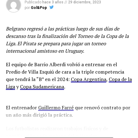
Publicado
hace 3 años
//
29 diciembre, 2023
salió lesionado por una molestia muscular en el
por
Gol&Pop
entretiempo ante el “Arse” y el cuerpo técnico espera
los resultados de los estudios que le hicieron al arquero.
En caso de que no llegue su lugar lo ocupará Alvaro
Belgrano regresó a las prácticas luego de sus días de
Maslovski.
descanso tras la finalización del Torneo de la Copa de la
Liga. El Pirata se prepara para jugar un torneo
Racing se encuentra en la décimotercera posición con
internacional amistoso en Uruguay.
22 puntos.
El equipo de Barrio Alberdi volvió a entrenar en el
En cuanto al mercado de pases que ya abrió el pasado
Predio de Villa Esquiú de cara a la triple competencia
sábado, está próximamente a llegar un delantero
que tendrá la “B” en el 2024:
Copa Argentina
,
Copa de la
proveniente de Sarmiento de Junín, Lautaro Cerato de
Liga
y
Copa Sudamericana
.
23 años, que solamente jugó 24 minutos y su pase
pertenece a Liners de Bahía Blanca.
El entrenador
Guillermo Farré
que renovó contrato por
Para el partido ante el puntero el club comunicó a los
un año más dirigió la práctica.
socios que deberán tener la cuota de junio paga para
poder ingresar al Sancho.
Los futbolistas realizaron trabajos físicos y de
coordinación en la mañana del miércoles.