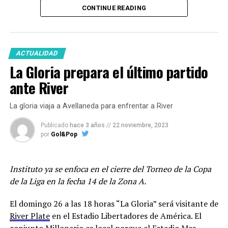
Por Lisandro Uribe Echevarria
CONTINUE READING
Los ausentes que finalizaron sus contratos fueron
Facebook
Twitter
WhatsApp
Messenger
Gmail
Share
Francisco Oliver, Lucas Diarte, Andrés Amaya, Diego
Novaretti y el defensor Erik Godoy que no renovará con
ACTUALIDAD
el club.
La Gloria prepara el último partido
En cuanto a posibles refuerzos suenan Francisco
ante River
González Metilli e Iván Gómez de Estudiantes de La
Plata a quien le hicieron una oferta y fue rechazada por
La gloria viaja a Avellaneda para enfrentar a River
el club pincharrata.
Belgrano
haría un nuevo intento
por el jugador de 26 años que jugó en Newells donde
Publicado
hace 3 años
//
22 noviembre, 2023
por
Gol&Pop
disputó 42 partidos, marcó dos goles y dió dos
asistencias.
Instituto ya se enfoca en el cierre del Torneo de la Copa
Además, el club de Barrio Alberdi oficializó la
de la Liga en la fecha 14 de la Zona A.
continuidad de Franco Jara. El delantero de 35 años
continuará al menos hasta diciembre de 2024.
El domingo 26 a las 18 horas “La Gloria” será visitante de
River Plate
en el Estadio Libertadores de América. El
Los jugadores entrenarán este viernes en doble turno y