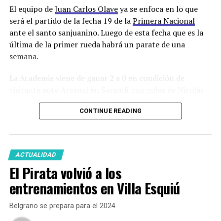
El equipo de
Juan Carlos Olave
ya se enfoca en lo que
será el partido de la fecha 19 de la
Primera Nacional
ante el santo sanjuanino. Luego de esta fecha que es la
última de la primer rueda habrá un parate de una
semana.
La Academia viene de ganar 2 a 0 en condición de
visitante ante Arsenal en Sarandí con goles de Nicolás
Sánchez y de Bruno Nasta, goleador del equipo con 8
CONTINUE READING
tantos, que no estará en el partido frente a San Martin
porque fue expulsado por una agresión a un jugador
rival.
ACTUALIDAD
El técnico académico ya cuenta entre las opciones
El Pirata volvió a los
disponibles a Sebastián Marfort y a Julían Vignolo.
Matías Pardo que cumplió la suspensión por cinco
entrenamientos en Villa Esquiú
amarillas ante Arsenal también está a disposición.
Belgrano se prepara para el 2024
Una de las dudas está en el arco ya que Joaquín Mattalía