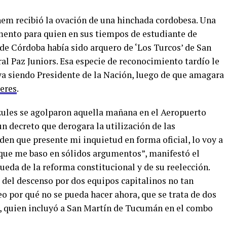
enem recibió la ovación de una hinchada cordobesa. Una
ento para quien en sus tiempos de estudiante de
de Córdoba había sido arquero de ‘Los Turcos’ de San
ral Paz Juniors. Esa especie de reconocimiento tardío le
, ya siendo Presidente de la Nación, luego de que amagara
leres
.
zules se agolparon aquella mañana en el Aeropuerto
n decreto que derogara la utilización de las
iden que presente mi inquietud en forma oficial, lo voy a
a que me baso en sólidos argumentos”, manifestó el
eda de la reforma constitucional y de su reelección.
a del descenso por dos equipos capitalinos no tan
eo por qué no se pueda hacer ahora, que se trata de dos
m, quien incluyó a San Martín de Tucumán en el combo