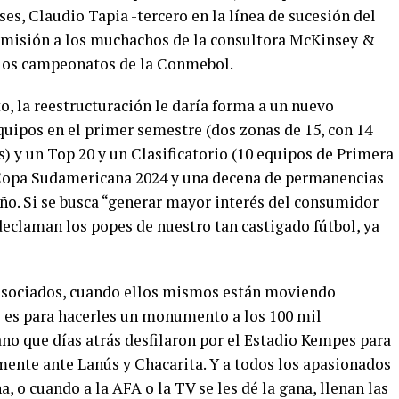
ses, Claudio Tapia -tercero en la línea de sucesión del
ua misión a los muchachos de la consultora McKinsey &
los campeonatos de la Conmebol.
, la reestructuración le daría forma a un nuevo
uipos en el primer semestre (dos zonas de 15, con 14
fs) y un Top 20 y un Clasificatorio (10 equipos de Primera
 Copa Sudamericana 2024 y una decena de permanencias
año. Si se busca “generar mayor interés del consumidor
eclaman los popes de nuestro tan castigado fútbol, ya
Asociados, cuando ellos mismos están moviendo
es para hacerles un monumento a los 100 mil
no que días atrás desfilaron por el Estadio Kempes para
mente ante Lanús y Chacarita. Y a todos los apasionados
 o cuando a la AFA o la TV se les dé la gana, llenan las