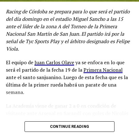
Racing de Córdoba se prepara para lo que será el partido
del día domingo en el estadio Miguel Sancho a las 15
ante el líder de la zona A del Torneo de la Primera
Nacional San Martín de San Juan. El partido irá por la
señal de Tyc Sports Play y el árbitro designado es Felipe
Viola.
El equipo de
Juan Carlos Olave
ya se enfoca en lo que
será el partido de la fecha 19 de la
Primera Nacional
ante el santo sanjuanino. Luego de esta fecha que es la
última de la primer rueda habrá un parate de una
semana.
La Academia viene de ganar 2 a 0 en condición de
visitante ante Arsenal en Sarandí con goles de Nicolás
Sánchez y de Bruno Nasta, goleador del equipo con 8
CONTINUE READING
tantos, que no estará en el partido frente a San Martin
porque fue expulsado por una agresión a un jugador