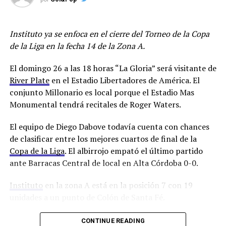
disputó 42 partidos, marcó dos goles y dió dos
asistencias.
Instituto ya se enfoca en el cierre del Torneo de la Copa
Además, el club de Barrio Alberdi oficializó la
de la Liga en la fecha 14 de la Zona A.
continuidad de Franco Jara. El delantero de 35 años
continuará al menos hasta diciembre de 2024.
El domingo 26 a las 18 horas “La Gloria” será visitante de
River Plate
en el Estadio Libertadores de América. El
Los jugadores entrenarán este viernes en doble turno y
conjunto Millonario es local porque el Estadio Mas
trabajarán en Villa Esquiú hasta el sábado 30 inclusive
Monumental tendrá recitales de Roger Waters.
cuando serán licenciados hasta después de las fiestas de
fin de año para encarar la parte más dura de la
El equipo de Diego Dabove todavía cuenta con chances
pretemporada.
de clasificar entre los mejores cuartos de final de la
Copa de la Liga
. El albirrojo empató el último partido
¡Franco Jara sigue!
ante Barracas Central de local en Alta Córdoba 0-0.
Instituto
en la zona A está en la posición 7 con 19
✍️ El delantero pirata
unidades a un punto de Colón de Santa Fé.
renovó su contrato con
El técnico que recibió ofertas de Racing Club y del
CONTINUE READING