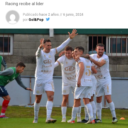
Racing recibe al lider
Publicado
hace 2 años
//
6 junio, 2024
por
Gol&Pop