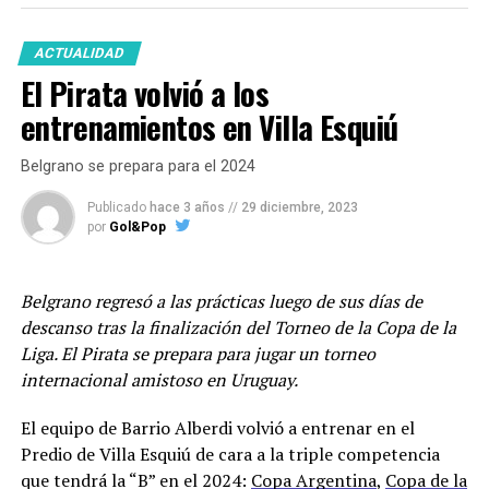
rival.
ACTUALIDAD
El técnico académico ya cuenta entre las opciones
El Pirata volvió a los
disponibles a Sebastián Marfort y a Julían Vignolo.
Matías Pardo que cumplió la suspensión por cinco
entrenamientos en Villa Esquiú
amarillas ante Arsenal también está a disposición.
Belgrano se prepara para el 2024
Una de las dudas está en el arco ya que Joaquín Mattalía
Publicado
hace 3 años
//
29 diciembre, 2023
salió lesionado por una molestia muscular en el
por
Gol&Pop
entretiempo ante el “Arse” y el cuerpo técnico espera
los resultados de los estudios que le hicieron al arquero.
En caso de que no llegue su lugar lo ocupará Alvaro
Belgrano regresó a las prácticas luego de sus días de
Maslovski.
descanso tras la finalización del Torneo de la Copa de la
Liga. El Pirata se prepara para jugar un torneo
Racing se encuentra en la décimotercera posición con
internacional amistoso en Uruguay.
22 puntos.
El equipo de Barrio Alberdi volvió a entrenar en el
En cuanto al mercado de pases que ya abrió el pasado
Predio de Villa Esquiú de cara a la triple competencia
sábado, está próximamente a llegar un delantero
que tendrá la “B” en el 2024:
Copa Argentina
,
Copa de la