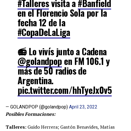
#Talleres
visita a
#Banfield
en el Florencio Sola por la
fecha 12 de la
#CopaDeLaLiga
📻 Lo vivís junto a Cadena
@golandpop
en FM 106.1 y
más de 50 radios de
Argentina.
pic.twitter.com/hhTyeJx0v5
— GOLANDPOP (@golandpop)
April 23, 2022
Posibles Formaciones:
Talleres:
Guido Herrera; Gastón Benavides, Matías