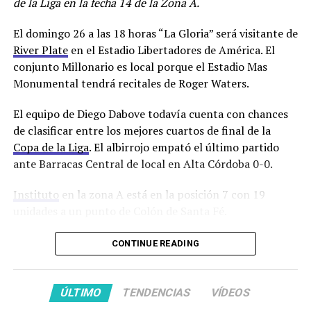
de la Liga en la fecha 14 de la Zona A.
continuidad de Franco Jara. El delantero de 35 años
continuará al menos hasta diciembre de 2024.
El domingo 26 a las 18 horas “La Gloria” será visitante de
River Plate
en el Estadio Libertadores de América. El
Los jugadores entrenarán este viernes en doble turno y
conjunto Millonario es local porque el Estadio Mas
trabajarán en Villa Esquiú hasta el sábado 30 inclusive
Monumental tendrá recitales de Roger Waters.
cuando serán licenciados hasta después de las fiestas de
fin de año para encarar la parte más dura de la
El equipo de Diego Dabove todavía cuenta con chances
pretemporada.
de clasificar entre los mejores cuartos de final de la
Copa de la Liga
. El albirrojo empató el último partido
¡Franco Jara sigue!
ante Barracas Central de local en Alta Córdoba 0-0.
Instituto
en la zona A está en la posición 7 con 19
✍️ El delantero pirata
unidades a un punto de Colón de Santa Fé.
renovó su contrato con
El técnico que recibió ofertas de Racing Club y del
CONTINUE READING
#Belgrano
, hasta diciembre
Sporting Cristal de Perú luego de mantener a Instituto
de 2024.
en Primera confirmó a los medios de prensa luego de la
práctica abierta que seguirá siendo el técnico de la
ÚLTIMO
TENDENCIAS
VÍDEOS
“Gloria” un año más. Dabove se juntará con el mánager