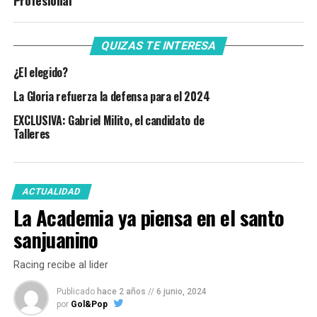
Profesional
QUIZAS TE INTERESA
¿El elegido?
La Gloria refuerza la defensa para el 2024
EXCLUSIVA: Gabriel Milito, el candidato de
Talleres
ACTUALIDAD
La Academia ya piensa en el santo
sanjuanino
Racing recibe al lider
Publicado
hace 2 años
//
6 junio, 2024
por
Gol&Pop