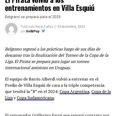
Matías Pardo que cumplió la suspensión por cinco
entrenamientos en Villa Esquiú
amarillas ante Arsenal también está a disposición.
Belgrano se prepara para el 2024
Una de las dudas está en el arco ya que Joaquín Mattalía
Publicado
hace 3 años
//
29 diciembre, 2023
salió lesionado por una molestia muscular en el
por
Gol&Pop
entretiempo ante el “Arse” y el cuerpo técnico espera
los resultados de los estudios que le hicieron al arquero.
En caso de que no llegue su lugar lo ocupará Alvaro
Belgrano regresó a las prácticas luego de sus días de
Maslovski.
descanso tras la finalización del Torneo de la Copa de la
Liga. El Pirata se prepara para jugar un torneo
Racing se encuentra en la décimotercera posición con
internacional amistoso en Uruguay.
22 puntos.
El equipo de Barrio Alberdi volvió a entrenar en el
En cuanto al mercado de pases que ya abrió el pasado
Predio de Villa Esquiú de cara a la triple competencia
sábado, está próximamente a llegar un delantero
que tendrá la “B” en el 2024:
Copa Argentina
,
Copa de la
proveniente de Sarmiento de Junín, Lautaro Cerato de
Liga
y
Copa Sudamericana
.
23 años, que solamente jugó 24 minutos y su pase
pertenece a Liners de Bahía Blanca.
El entrenador
Guillermo Farré
que renovó contrato por