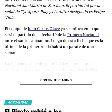
Nacional San Martín de San Juan. El partido irá por la
señal de Tyc Sports Play y el árbitro designado es Felipe
Viola.
El equipo de
Juan Carlos Olave
ya se enfoca en lo que
será el partido de la fecha 19 de la
Primera Nacional
ante el santo sanjuanino. Luego de esta fecha que es la
última de la primer rueda habrá un parate de una
semana.
La Academia viene de ganar 2 a 0 en condición de
visitante ante Arsenal en Sarandí con goles de Nicolás
Sánchez y de Bruno Nasta, goleador del equipo con 8
CONTINUE READING
tantos, que no estará en el partido frente a San Martin
porque fue expulsado por una agresión a un jugador
rival.
ACTUALIDAD
El técnico académico ya cuenta entre las opciones
El Pirata volvió a los
disponibles a Sebastián Marfort y a Julían Vignolo.