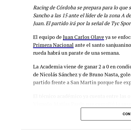
Racing de Córdoba se prepara para lo que s
Sancho a las 15 ante el líder de la zona A 
Juan. El partido irá por la señal de Tyc Spor
El equipo de
Juan Carlos Olave
ya se enfoca
Primera Nacional
ante el santo sanjuanino
rueda habrá un parate de una semana.
La Academia viene de ganar 2 a 0 en condic
de Nicolás Sánchez y de Bruno Nasta, golea
partido frente a San Martin porque fue exp
El técnico académico ya cuenta entre las o
Vignolo. Matías Pardo que cumplió la sus
está a disposición.
CON
Una de las dudas está en el arco ya que Jo