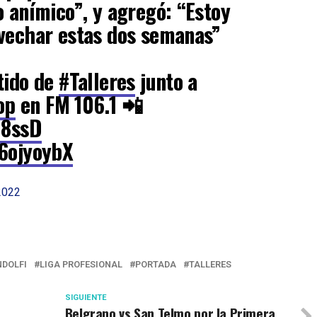
o anímico”, y agregó: “Estoy
ovechar estas dos semanas”
rtido de
#Talleres
junto a
op
en FM 106.1 📲
18ssD
l6ojyoybX
2022
r
re
NDOLFI
LIGA PROFESIONAL
PORTADA
TALLERES
SIGUIENTE
Belgrano vs San Telmo por la Primera