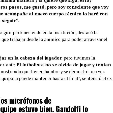
 misma manera y si quiere que siga, estoy
ros pasos, me gustó, pero soy consciente que voy
ue acompañe al nuevo cuerpo técnico lo haré con
 seguir”.
eguir perteneciendo en la institución, destacó la
o que trabajar desde lo anímico para poder atravesar el
ar en la cabeza del jugador,
pero tuvimos la
portante.
El futbolista no se olvida de jugar y tenían
mostrando que tienen hambre y se demostró una vez
equipo la puede mantener hasta el final”, sentenció el ex
los micrófonos de
equipo estuvo bien. Gandolfi lo