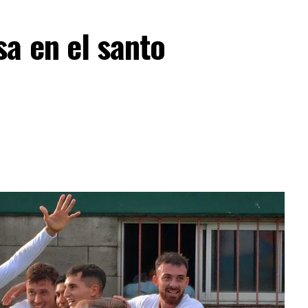
a en el santo