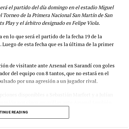
erá el partido del día domingo en el estadio Miguel
del Torneo de la Primera Nacional San Martín de San
ts Play y el árbitro designado es Felipe Viola.
 en lo que será el partido de la fecha 19 de la
. Luego de esta fecha que es la última de la primer
ión de visitante ante Arsenal en Sarandí con goles
dor del equipo con 8 tantos, que no estará en el
ulsado por una agresión a un jugador rival.
pciones disponibles a Sebastián Marfort y a Julían
pensión por cinco amarillas ante Arsenal también
TINUE READING
aquín Mattalía salió lesionado por una molestia