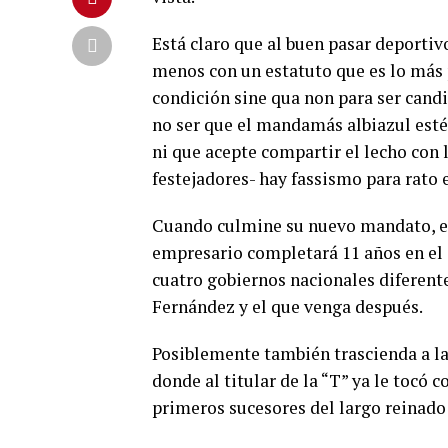
Está claro que al buen pasar deporti
menos con un estatuto que es lo más 
condición sine qua non para ser candi
no ser que el mandamás albiazul est
ni que acepte compartir el lecho con 
festejadores- hay fassismo para rato e
Cuando culmine su nuevo mandato, en
empresario completará 11 años en el 
cuatro gobiernos nacionales diferente
Fernández y el que venga después.
Posiblemente también trascienda a la
donde al titular de la “T” ya le tocó 
primeros sucesores del largo reinad