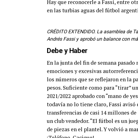
Hay que reconocerle a Fassi, entre ot
en las turbias aguas del fútbol argent
CRÉDITO EXTENDIDO. La asamblea de Talle
Andrés Fassi y aprobó un balance con más
Debe y Haber
En la junta del fin de semana pasado
emociones y excesivas autorreferenci
los números que se reflejaron en la p
pesos. Suficiente como para “tirar” u
2021/2022 aprobado con “mano de yeso”
todavía no lo tiene claro, Fassi avisó
transferencias de casi 14 millones de
un club vendedor. “El fútbol es un jue
de piezas en el plantel. Y volvió a ma
¡Teléfono, Cacique!