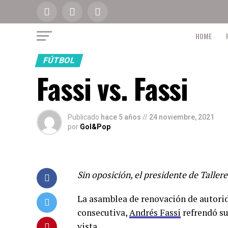
HOME
FÚTBOL
Fassi vs. Fassi
Publicado
hace 5 años
//
24 noviembre, 2021
por
Gol&Pop
Sin oposición, el presidente de Tallere
La asamblea de renovación de autorid
consecutiva,
Andrés Fassi
refrendó su
vista.