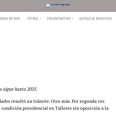
RADIO EN VIVO
FÚTBOL
POLIDEPORTIVO
ACERCA DE NOSOTROS
s sigue hasta 2025.
ades resultó un trámite. Otro más. Por segunda vez
 condición presidencial en Talleres sin oposición a la