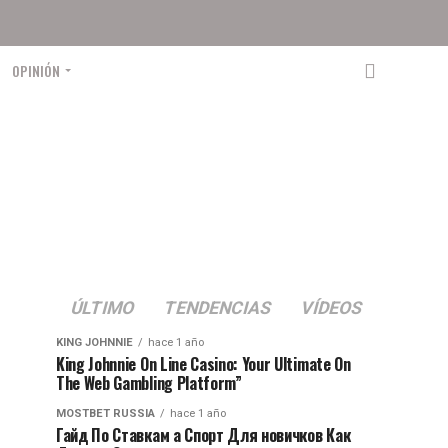
OPINIÓN
ÚLTIMO
TENDENCIAS
VÍDEOS
KING JOHNNIE
hace 1 año
King Johnnie On Line Casino: Your Ultimate On
The Web Gambling Platform”
MOSTBET RUSSIA
hace 1 año
Гайд По Ставкам а Спорт Для новичков Как