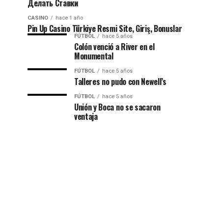
Делать Ставки
CASINO
hace 1 año
Pin Up Casino Türkiye Resmi Site, Giriş, Bonuslar
FÚTBOL
hace 5 años
Colón venció a River en el
Monumental
FÚTBOL
hace 5 años
Talleres no pudo con Newell’s
FÚTBOL
hace 5 años
Unión y Boca no se sacaron
ventaja