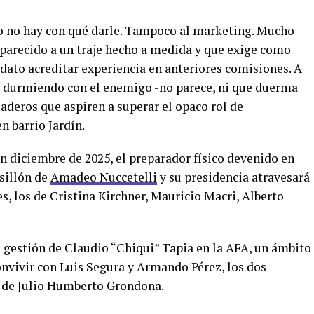
vo no hay con qué darle. Tampoco al marketing. Mucho
parecido a un traje hecho a medida y que exige como
dato acreditar experiencia en anteriores comisiones. A
é durmiendo con el enemigo -no parece, ni que duerma
laderos que aspiren a superar el opaco rol de
n barrio Jardín.
 diciembre de 2025, el preparador físico devenido en
sillón de
Amadeo Nuccetelli
y su presidencia atravesará
s, los de Cristina Kirchner, Mauricio Macri, Alberto
 gestión de Claudio “Chiqui” Tapia en la AFA, un ámbito
convivir con Luis Segura y Armando Pérez, los dos
o de Julio Humberto Grondona.