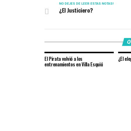
NO DEJES DE LEER ESTAS NOTAS!
¿El Justiciero?
Q
El Pirata volvió a los
¿El el
entrenamientos en Villa Esquiú