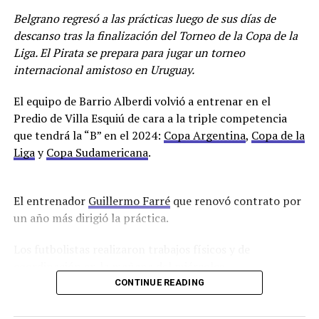
En caso de que no llegue su lugar lo ocupará Alvaro
Belgrano regresó a las prácticas luego de sus días de
Maslovski.
descanso tras la finalización del Torneo de la Copa de la
Liga. El Pirata se prepara para jugar un torneo
Racing se encuentra en la décimotercera posición con
internacional amistoso en Uruguay.
22 puntos.
El equipo de Barrio Alberdi volvió a entrenar en el
En cuanto al mercado de pases que ya abrió el pasado
Predio de Villa Esquiú de cara a la triple competencia
sábado, está próximamente a llegar un delantero
que tendrá la “B” en el 2024:
Copa Argentina
,
Copa de la
proveniente de Sarmiento de Junín, Lautaro Cerato de
Liga
y
Copa Sudamericana
.
23 años, que solamente jugó 24 minutos y su pase
pertenece a Liners de Bahía Blanca.
El entrenador
Guillermo Farré
que renovó contrato por
Para el partido ante el puntero el club comunicó a los
un año más dirigió la práctica.
socios que deberán tener la cuota de junio paga para
poder ingresar al Sancho.
Los futbolistas realizaron trabajos físicos y de
coordinación en la mañana del miércoles.
Por Lisandro Uribe Echevarria
CONTINUE READING
Los ausentes que finalizaron sus contratos fueron
Facebook
Twitter
WhatsApp
Messenger
Gmail
Share
Francisco Oliver, Lucas Diarte, Andrés Amaya, Diego