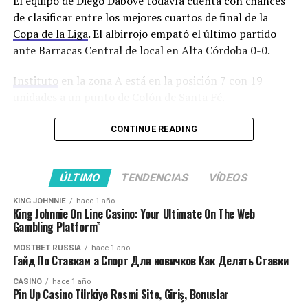
El equipo de Diego Dabove todavía cuenta con chances
pretemporada.
de clasificar entre los mejores cuartos de final de la
Copa de la Liga
. El albirrojo empató el último partido
¡Franco Jara sigue!
ante Barracas Central de local en Alta Córdoba 0-0.
Instituto
en la zona A está en la posición 7 con 19
✍️ El delantero pirata
unidades a un punto de Colón de Santa Fé.
renovó su contrato con
El técnico que recibió ofertas de Racing Club y del
CONTINUE READING
#Belgrano
, hasta diciembre
Sporting Cristal de Perú luego de mantener a Instituto
de 2024.
en Primera confirmó a los medios de prensa luego de la
práctica abierta que seguirá siendo el técnico de la
ÚLTIMO
TENDENCIAS
VÍDEOS
“Gloria” un año más. Dabove se juntará con el mánager
¡Vamos por más,
KING JOHNNIE
hace 1 año
Federico Bessone para diagramar la pretemporada y
King Johnnie On Line Casino: Your Ultimate On The Web
Franco!
#BelgranoVamos
buscar lugar de trabajo.
Gambling Platform”
pic.twitter.com/K3kPIwx2F
MOSTBET RUSSIA
hace 1 año
Dabove no podrá contar en el partido ante el Millonario
Гайд По Ставкам а Спорт Для новичков Как Делать Ставки
Q
con el volante derecho Jonás Acevedo que tiene una
CASINO
hace 1 año
distensión.
Pin Up Casino Türkiye Resmi Site, Giriş, Bonuslar