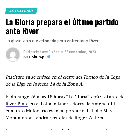
Novaretti y el defensor Erik Godoy que no renovará con
ACTUALIDAD
el club.
La Gloria prepara el último partido
En cuanto a posibles refuerzos suenan Francisco
ante River
González Metilli e Iván Gómez de Estudiantes de La
Plata a quien le hicieron una oferta y fue rechazada por
La gloria viaja a Avellaneda para enfrentar a River
el club pincharrata.
Belgrano
haría un nuevo intento
por el jugador de 26 años que jugó en Newells donde
Publicado
hace 3 años
//
22 noviembre, 2023
por
Gol&Pop
disputó 42 partidos, marcó dos goles y dió dos
asistencias.
Instituto ya se enfoca en el cierre del Torneo de la Copa
Además, el club de Barrio Alberdi oficializó la
de la Liga en la fecha 14 de la Zona A.
continuidad de Franco Jara. El delantero de 35 años
continuará al menos hasta diciembre de 2024.
El domingo 26 a las 18 horas “La Gloria” será visitante de
River Plate
en el Estadio Libertadores de América. El
Los jugadores entrenarán este viernes en doble turno y
conjunto Millonario es local porque el Estadio Mas
trabajarán en Villa Esquiú hasta el sábado 30 inclusive
Monumental tendrá recitales de Roger Waters.
cuando serán licenciados hasta después de las fiestas de
fin de año para encarar la parte más dura de la