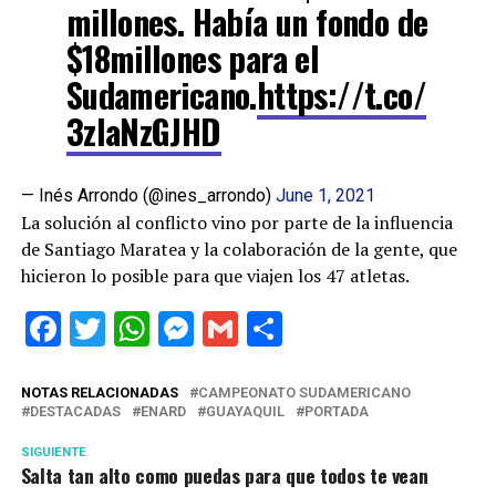
millones. Había un fondo de
$18millones para el
Sudamericano.
https://t.co/
3zIaNzGJHD
— Inés Arrondo (@ines_arrondo)
June 1, 2021
La solución al conflicto vino por parte de la influencia
de Santiago Maratea y la colaboración de la gente, que
hicieron lo posible para que viajen los 47 atletas.
Facebook
Twitter
WhatsApp
Messenger
Gmail
Share
NOTAS RELACIONADAS
CAMPEONATO SUDAMERICANO
DESTACADAS
ENARD
GUAYAQUIL
PORTADA
SIGUIENTE
Salta tan alto como puedas para que todos te vean