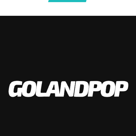
los atletas se propusieron viajar y buscar por su cuenta
soluciones.
El motivo – Noelia Martínez
Posterior al comunicado, se ponen en contacto con
Maratea. Quien se comunicó con la compañía South
American Jets y negoció el valor del vuelo chárter por
99 mil dólares. Ante el acuerdo con la compañía se
publicó la cuenta de recaudación apelando a la
solidaridad.
El comunicado del ENARD – Noelia Martínez
Entre el viernes y sábado, el influencer anunció que
recolectó más de ocho millones de pesos y estaba cerca