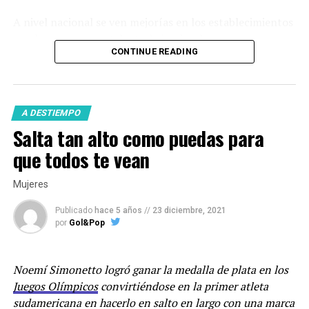
A nivel nacional se ven mejorías en los establecimientos
con los que ya se estaba trabajando y hay mayor
CONTINUE READING
incentivo para nuevos lugares. Ya que
CADA
tiene el ojo
puesto en el desarrollo de nuevas generaciones de
atletas.
A DESTIEMPO
“Si vos tenés atletas pero
Salta tan alto como puedas para
no están en condiciones de
que todos te vean
entrenarse por no tener los
Mujeres
elementos y las pistas, las
oportunidades de progresar
Publicado
hace 5 años
//
23 diciembre, 2021
por
Gol&Pop
son pocas”.
Noemí Simonetto logró ganar la medalla de plata en los
“Los atletas olímpicos y mundialistas están grandes en
Juegos Olímpicos
convirtiéndose en la primer atleta
su mayoría y probablemente en sus últimas
sudamericana en hacerlo en salto en largo con una marca