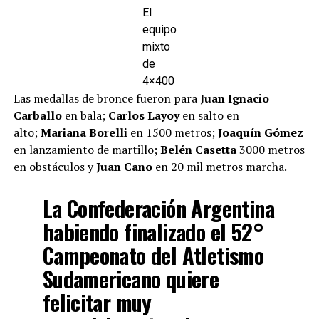
El
equipo
mixto
de
4×400
Las medallas de bronce fueron para
Juan Ignacio
Carballo
en bala;
Carlos Layoy
en salto en
alto;
Mariana Borelli
en 1500 metros;
Joaquín Gómez
en lanzamiento de martillo;
Belén Casetta
3000 metros
en obstáculos y
Juan Cano
en 20 mil metros marcha.
La Confederación Argentina
habiendo finalizado el 52°
Campeonato del Atletismo
Sudamericano quiere
felicitar muy