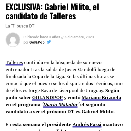
EXCLUSIVA: Gabriel Milito, el
El comienzo era con Ariel Holan entre los factibles.
candidato de Talleres
Entre los rumores sin sentido aparecían Heinze o
Alonso.
Luego un nombre de peso entraba en escena:
La ‘T’ busca DT
Gabriel Milito
. El ex DT de Argentinos no era simple de
Publicado
hace 3 años
//
6 diciembre, 2023
traer y entonces apareció
Jorge Bava
como factible
por
Gol&Pop
candidato. Entre los que no tenían chance pero sonaban
en las radios, aparecían Kudelka y Palermo. Cuando se
cayeron los principales candidatos, todos apostamos al
Talleres
continúa en la búsqueda de su nuevo
tapado, que no era nada más y nada menos que
entrenador tras la salida de Javier Gandolfi luego de
Guillermo Barros Schelotto. ¿Acaso no era más difícil el
finalizada la Copa de la Liga. En las últimas horas se
tapado que todos los otros?. Hasta ahí, parecía que los
conoció que el puesto se los disputan dos técnicos, uno
requisitos se cumplían, pero…
de ellos es Jorge Bava de Liverpool de Uruguay.
Según
pudo saber
GOLANDPOP
y contó
Mariano Brizuela
Andrés Fassi anunció que se decidió por Ribonetto.
en el programa
‘
Diario Matador
‘
el segundo
¿Fue una elección?. No, por más que el presidente lo
candidato a ser el próximo DT es Gabriel Milito.
pinte como lo pintó en la conferencia
. A Ribonetto no
lo selecciona por convicción, sino por contexto. Con las
En
esta semana el presidente
Andrés Fassi
mantuvo
negativas de los DT elegidos bajo el brazo, el presidente