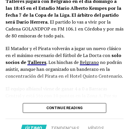
este jueves para definir el
Talleres jugará con Belgrano en el día domingo a
Facebook
Twitter
WhatsApp
Messenger
Gmail
Share
próximo DT albiazul.
las 18:45 en el Estadio Mario Alberto Kempes por la
fecha 7 de la Copa de la Liga. El árbitro del partido
será Darío Herrera.
El partido lo vas a vivir por la
ℹ️ Info
@BrizuelaMarian
en
Cadena GOLANDPOP en FM 106.1 en Córdoba y por más
de 80 emisoras de todo país.
@diariomatador
pic.twitter.com/LbPSRUIeo
El Matador y el Pirata volverán a jugar un nuevo clásico
e
en el máximo escenario del fútbol de La Docta con
solo
socios de
Talleres
. Los hinchas de
Belgrano
no podrán
asistir, aunque han organizado un banderazo en la
— GOLANDPOP (@golandpop)
December 6, 2023
concentración del Pirata en el Hotel Quinto Centenario.
Tras la reunión que mantuvo en Uruguay, el mandamás
El equipo albiazul viene de ganar 4 a 0 a Barracas
de Talleres se reunió en provincia de Buenos Aires con
Central y está 5to con 10 puntos en la Zona A. Por su
Gabriel Milito y su gente. Las autoridades albiazules
parte, el equipo de Alberdi empató 0 a 0 de visitante con
salieron de la misma muy conformes con ‘Gaby’ y
el
CONTINUE READING
Sarmiento de Junín y está a dos puntos del puntero
candidato pidió tiempo hasta este jueves 7 para
Racing.
responder
.
ÚLTIMO
TENDENCIAS
VÍDEOS