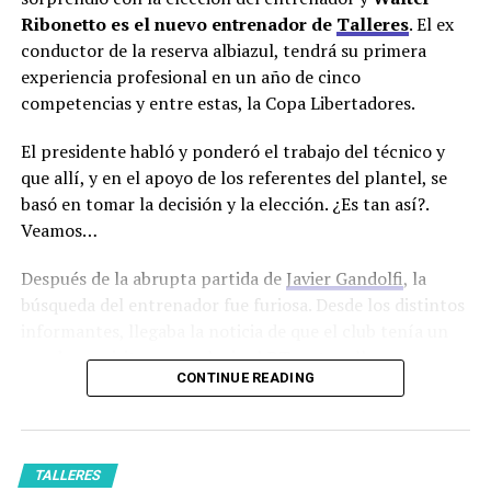
Ribonetto es el nuevo entrenador de
Talleres
. El ex
conductor de la reserva albiazul, tendrá su primera
experiencia profesional en un año de cinco
competencias y entre estas, la Copa Libertadores.
El presidente habló y ponderó el trabajo del técnico y
que allí, y en el apoyo de los referentes del plantel, se
basó en tomar la decisión y la elección. ¿Es tan así?.
Veamos…
Después de la abrupta partida de
Javier Gandolfi
, la
búsqueda del entrenador fue furiosa. Desde los distintos
informantes, llegaba la noticia de que el club tenía un
par de requisitos para elegir el DT, entre ellos,
CONTINUE READING
experiencia dirigiendo torneos internacionales. También
se hacía saber, que el club no iba a escatimar en gastos, a
la hora de elegir el entrenador. Era cuestión de que los
nombres empezaran a caer y fueron cayendo a la mesa
TALLERES
nombres pesados.