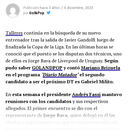
Gabriel Milito
. El ex DT de Argentinos no era simple de
Publicado
hace 3 años
//
6 diciembre, 2023
traer y entonces apareció
Jorge Bava
como factible
por
Gol&Pop
candidato. Entre los que no tenían chance pero sonaban
en las radios, aparecían Kudelka y Palermo. Cuando se
cayeron los principales candidatos, todos apostamos al
Talleres
continúa en la búsqueda de su nuevo
tapado, que no era nada más y nada menos que
entrenador tras la salida de Javier Gandolfi luego de
Guillermo Barros Schelotto. ¿Acaso no era más difícil el
finalizada la Copa de la Liga. En las últimas horas se
tapado que todos los otros?. Hasta ahí, parecía que los
conoció que el puesto se los disputan dos técnicos, uno
requisitos se cumplían, pero…
de ellos es Jorge Bava de Liverpool de Uruguay.
Según
pudo saber
GOLANDPOP
y contó
Mariano Brizuela
Andrés Fassi anunció que se decidió por Ribonetto.
en el programa
‘
Diario Matador
‘
el segundo
¿Fue una elección?. No, por más que el presidente lo
candidato a ser el próximo DT es Gabriel Milito.
pinte como lo pintó en la conferencia
. A Ribonetto no
lo selecciona por convicción, sino por contexto. Con las
En
esta semana el presidente
Andrés Fassi
mantuvo
negativas de los DT elegidos bajo el brazo, el presidente
reuniones con los candidatos
y sus respectivos
se vio obligado a negociar y decidir rápido.
allegados. El primer encuentro se dio con el
representante de
Jorge Bava
, quien delegó en él las
Lo más cercano y fácil que tenía era Ribonetto aún este
charlas y negociaciones ya que se encuentra enfocado
no cumpliera ningún requisito.
¿Puede funcionar un
en la finalización de la temporada del fútbol uruguayo.