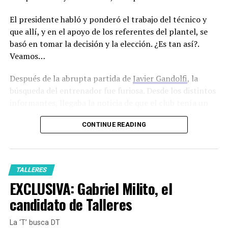
El presidente habló y ponderó el trabajo del técnico y
que allí, y en el apoyo de los referentes del plantel, se
basó en tomar la decisión y la elección. ¿Es tan así?.
Veamos…
Después de la abrupta partida de
Javier Gandolfi
, la
búsqueda del entrenador fue furiosa. Desde los distintos
informantes, llegaba la noticia de que el club tenía un
par de requisitos para elegir el DT, entre ellos,
CONTINUE READING
experiencia dirigiendo torneos internacionales. También
se hacía saber, que el club no iba a escatimar en gastos, a
la hora de elegir el entrenador. Era cuestión de que los
nombres empezaran a caer y fueron cayendo a la mesa
TALLERES
nombres pesados.
EXCLUSIVA: Gabriel Milito, el
El comienzo era con Ariel Holan entre los factibles.
candidato de Talleres
Entre los rumores sin sentido aparecían Heinze o
Alonso.
Luego un nombre de peso entraba en escena:
La ‘T’ busca DT