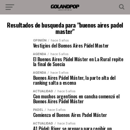
Resultados de busqueda para "buenos aires padel
master"
OPINIÓN
hace 5 años
Vestigios del Buenos Aires Pádel Master
AGENDA
hace 5 años
El Buenos Aires Pádel Máster en La Rural repite
la final de Suecia
AGENDA
hace 5 años
Buenos Aires Pádel Máster, la parte alta del
ranking salta a escena
ACTUALIDAD
hace 5 años
Con muchos argentinos en cancha comenzó el
Buenos Aires Pádel Máster
PADEL
hace 5 años
Comienza el Buenos Aires Padel Máster
ACTUALIDAD
hace 3 años
A1 Pádel: River se prepara para recibir un