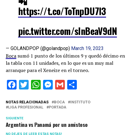
📲
https://t.co/ToTnpDU7l3
pic.twitter.com/sInBeaV9dN
— GOLANDPOP (@golandpop)
March 19, 2023
Boca
sumó 1 punto de los últimos 9 y quedó décimo en
la tabla con 11 unidades, en lo que es un muy mal
arranque para el Xeneize en el torneo.
Facebook
Twitter
WhatsApp
Messenger
Gmail
Share
NOTAS RELACIONADAS
BOCA
INSTITUTO
LIGA PROFESIONAL
PORTADA
SIGUIENTE
Argentina vs Panamá por un amistoso
NO DEJES DE LEER ESTAS NOTAS!