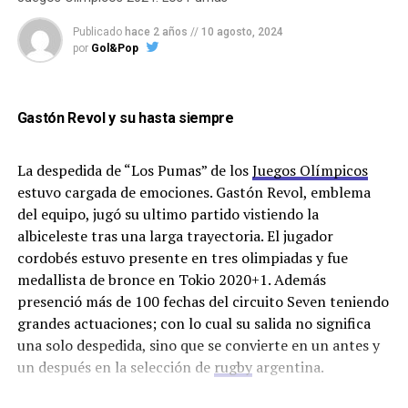
Publicado
hace 2 años
//
10 agosto, 2024
por
Gol&Pop
“El – José Torres –
Gastón Revol y su hasta siempre
me dijo medalla o
La despedida de “Los Pumas” de los
Juegos Olímpicos
estuvo cargada de emociones. Gastón Revol, emblema
yeso”
del equipo, jugó su ultimo partido vistiendo la
albiceleste tras una larga trayectoria. El jugador
cordobés estuvo presente en tres olimpiadas y fue
medallista de bronce en Tokio 2020+1. Además
¿Como viviste los Juegos Olímpicos desde
presenció más de 100 fechas del circuito Seven teniendo
adentro?
grandes actuaciones; con lo cual su salida no significa
una solo despedida, sino que se convierte en un antes y
un después en la selección de
rugby
argentina.