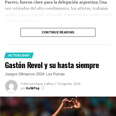
Pareto, fueron clave para la delegación argentina. Una
vez retirados del alto rendimiento, los atletas, trabajan
unidos para trasmitir el legado y mejorar las condiciones
del deporte olímpico.
CONTINUE READING
ACTUALIDAD
Gastón Revol y su hasta siempre
Juegos Olímpicos 2024: Los Pumas
Publicado
hace 2 años
//
10 agosto, 2024
por
Gol&Pop
“El – José Torres –