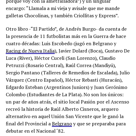
porque voy con la ametralladora”) y un singular
encargo: “Llamala a mi vieja y avisale que me mande
galletas Chocolinas, y también Criollitas y Express”.
Otro libro -“El Partido”, de Andrés Burgo- da cuenta de
la presencia de 11 futbolistas más en la Guerra de hace
cuatro décadas: Luis Escobedo (jugó en Belgrano y
Racing de Nueva Italia
), Javier Dolard (Boca), Gustavo De
Luca (River), Héctor Cuceli (San Lorenzo), Claudio
Petruzzi (Rosario Central), Raúl Correa (Mandiyú),
Sergio Pantano (Talleres de Remedios de Escalada), Julio
Vázquez (Centro Español), Héctor Rebasti (Huracán),
Edgardo Esteban (Argentinos Juniors) y Juan Gerónimo
Colombo (Estudiantes de La Plata). No son los únicos:
un par de años atrás, el sitio local Pasión por el Ascenso
recreó la historia de Raúl Alberto Cisneros, arquero
alternativo en aquel Unión San Vicente que le ganó la
final del Provincial a
Belgrano
y que se preparaba para
debutar en el Nacional ‘82.