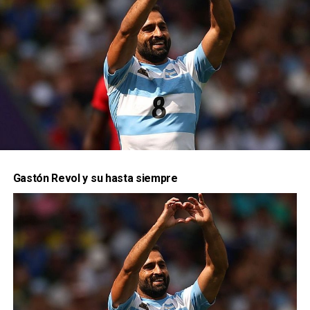
me dijo medalla o
yeso”
¿Como viviste los Juegos Olímpicos desde
adentro?
Gastón Revol y su hasta siempre
En particular en este juego, comparado con los
otros que estuviste, como lo viste?