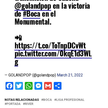
@golandpop
en la victoria
de
#Boca
en el
Monumental.
📲
https://t.co/ToTnpDCvWt
pic.twitter.com/0kqE1d3WL
g
— GOLANDPOP (@golandpop)
March 21, 2022
Facebook
Twitter
WhatsApp
Messenger
Gmail
Share
NOTAS RELACIONADAS
BOCA
LIGA PROFESIONAL
PORTADA
RIVER