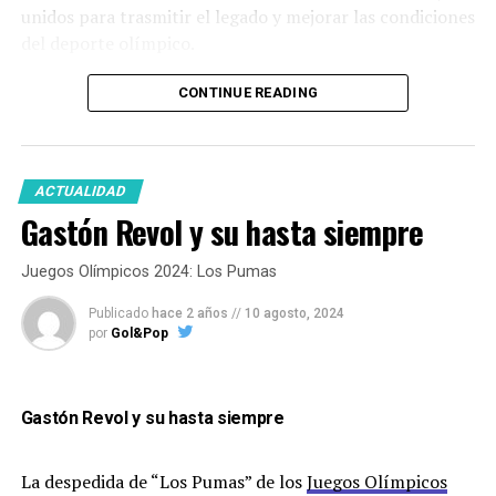
unidos para trasmitir el legado y mejorar las condiciones
del deporte olímpico.
CONTINUE READING
“El – José Torres –
me dijo medalla o
ACTUALIDAD
Gastón Revol y su hasta siempre
yeso”
Juegos Olímpicos 2024: Los Pumas
Publicado
hace 2 años
//
10 agosto, 2024
por
Gol&Pop
¿Como viviste los Juegos Olímpicos desde
adentro?
Gastón Revol y su hasta siempre
La despedida de “Los Pumas” de los
Juegos Olímpicos