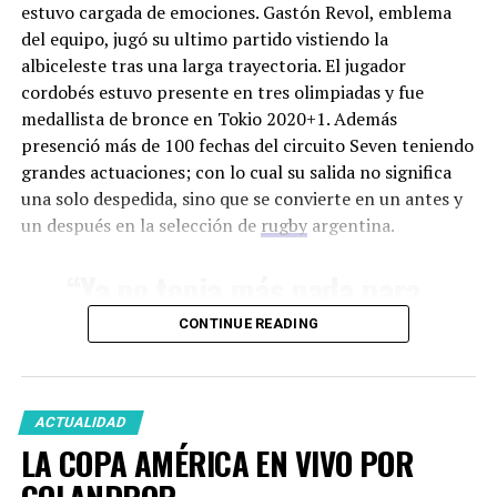
estuvo cargada de emociones. Gastón Revol, emblema
En particular en este juego, comparado con los
del equipo, jugó su ultimo partido vistiendo la
otros que estuviste, como lo viste?
albiceleste tras una larga trayectoria. El jugador
cordobés estuvo presente en tres olimpiadas y fue
medallista de bronce en Tokio 2020+1. Además
presenció más de 100 fechas del circuito Seven teniendo
grandes actuaciones; con lo cual su salida no significa
“De los 9 Juegos Olímpicos
una solo despedida, sino que se convierte en un antes y
que estuve este no me
un después en la selección de
rugby
argentina.
gustó, por lo que sienten
“Ya no tenia más nada para
los atletas”
darle al equipo, porque no
CONTINUE READING
tenia más energía. Fueron
Te vimos acompañando a “Maligno” Torres,
muchos años, mucho
¿como fue el momento de la final?
tiempo, mucha energía
ACTUALIDAD
LA COPA AMÉRICA EN VIVO POR
puesta en este equipo”