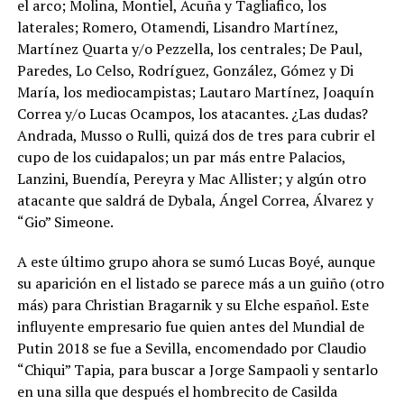
el arco; Molina, Montiel, Acuña y Tagliafico, los
laterales; Romero, Otamendi, Lisandro Martínez,
Martínez Quarta y/o Pezzella, los centrales; De Paul,
Paredes, Lo Celso, Rodríguez, González, Gómez y Di
María, los mediocampistas; Lautaro Martínez, Joaquín
Correa y/o Lucas Ocampos, los atacantes. ¿Las dudas?
Andrada, Musso o Rulli, quizá dos de tres para cubrir el
cupo de los cuidapalos; un par más entre Palacios,
Lanzini, Buendía, Pereyra y Mac Allister; y algún otro
atacante que saldrá de Dybala, Ángel Correa, Álvarez y
“Gio” Simeone.
A este último grupo ahora se sumó Lucas Boyé, aunque
su aparición en el listado se parece más a un guiño (otro
más) para Christian Bragarnik y su Elche español. Este
influyente empresario fue quien antes del Mundial de
Putin 2018 se fue a Sevilla, encomendado por Claudio
“Chiqui” Tapia, para buscar a Jorge Sampaoli y sentarlo
en una silla que después el hombrecito de Casilda