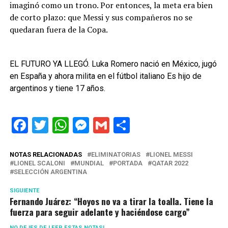
imaginó como un trono. Por entonces, la meta era bien
de corto plazo: que Messi y sus compañeros no se
quedaran fuera de la Copa.
EL FUTURO YA LLEGÓ. Luka Romero nació en México, jugó
en España y ahora milita en el fútbol italiano Es hijo de
argentinos y tiene 17 años.
Facebook
Twitter
WhatsApp
Messenger
Gmail
Share
NOTAS RELACIONADAS
ELIMINATORIAS
LIONEL MESSI
LIONEL SCALONI
MUNDIAL
PORTADA
QATAR 2022
SELECCIÓN ARGENTINA
SIGUIENTE
Fernando Juárez: “Hoyos no va a tirar la toalla. Tiene la
fuerza para seguir adelante y haciéndose cargo”
NO DEJES DE LEER ESTAS NOTAS!