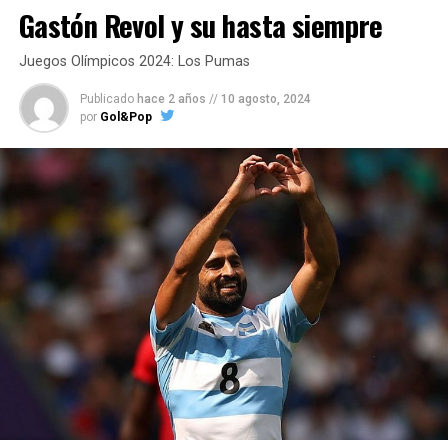
Gastón Revol y su hasta siempre
Juegos Olímpicos 2024: Los Pumas
Publicado
hace 2 años
//
10 agosto, 2024
por
Gol&Pop
“El – José Torres –
me dijo medalla o
yeso”
¿Como viviste los Juegos Olímpicos desde
adentro?