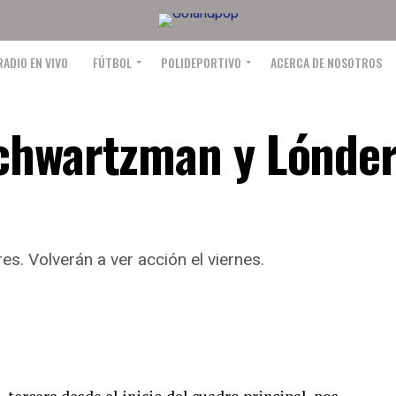
RADIO EN VIVO
FÚTBOL
POLIDEPORTIVO
ACERCA DE NOSOTROS
chwartzman y Lónder
s. Volverán a ver acción el viernes.