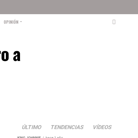
OPINIÓN
o a
ÚLTIMO
TENDENCIAS
VÍDEOS
KING JOHNNIE
hace 1 año