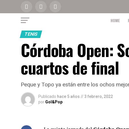
HOME
TENIS
Córdoba Open: S
cuartos de final
Peque y Topo ya están entre los ochos mejore
Publicado
hace 5 años
//
3 febrero, 2022
por
Gol&Pop