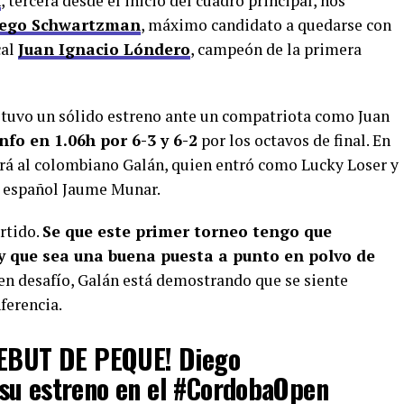
n
, tercera desde el inicio del cuadro principal, nos
ego Schwartzman
, máximo candidato a quedarse con
cal
Juan Ignacio Lóndero
, campeón de la primera
0, tuvo un sólido estreno ante un compatriota como Juan
nfo en 1.06h por 6-3 y 6-2
por los octavos de final. En
tará al colombiano Galán, quien entró como Lucky Loser y
al español Jaume Munar.
rtido.
Se que este primer torneo tengo que
y que sea una buena puesta a punto en polvo de
en desafío, Galán está demostrando que se siente
ferencia.
EBUT DE PEQUE! Diego
su estreno en el
#CordobaOpen