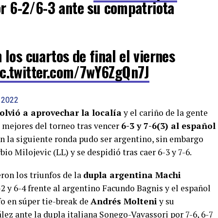
or 6-2/6-3 ante su compatriota
los cuartos de final el viernes
ic.twitter.com/7wY6ZgQn7J
, 2022
olvió a aprovechar la localía
y el cariño de la gente
o mejores del torneo tras vencer
6-3 y 7-6(3) al español
’ en la siguiente ronda pudo ser argentino, sin embargo
o Milojevic (LL) y se despidió tras caer 6-3 y 7-6.
eron los triunfos de la
dupla argentina Machi
2 y 6-4 frente al argentino Facundo Bagnis y el español
fo en súper tie-break de
Andrés Molteni
y su
z ante la dupla italiana Sonego-Vavassori por 7-6, 6-7