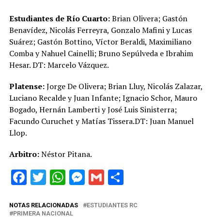
Estudiantes de Río Cuarto:
Brian Olivera; Gastón
Benavídez, Nicolás Ferreyra, Gonzalo Mafini y Lucas
Suárez; Gastón Bottino, Víctor Beraldi, Maximiliano
Comba y Nahuel Cainelli; Bruno Sepúlveda e Ibrahim
Hesar. DT: Marcelo Vázquez.
Platense
:
Jorge De Olivera; Brian Lluy, Nicolás Zalazar,
Luciano Recalde y Juan Infante; Ignacio Schor, Mauro
Bogado, Hernán Lamberti y José Luis Sinisterra;
Facundo Curuchet y Matías Tissera.DT: Juan Manuel
Llop.
Arbitro:
Néstor Pitana.
Facebook
Twitter
WhatsApp
Messenger
Gmail
Share
NOTAS RELACIONADAS
ESTUDIANTES RC
PRIMERA NACIONAL