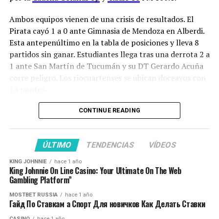
Facebook
Twitter
WhatsApp
Messenger
Gmail
Share
Ambos equipos vienen de una crisis de resultados. El
Pirata cayó 1 a 0 ante Gimnasia de Mendoza en Alberdi.
Esta antepenúltimo en la tabla de posiciones y lleva 8
partidos sin ganar. Estudiantes llega tras una derrota 2 a
1 ante San Martín de Tucumán y su DT Gerardo Acuña
corre peligro. Los riocuartenses se ubican doceavos con
14 puntos.
La buena noticia del Club de Alberdi es que el delantero
CONTINUE READING
Juan Ruiz Gómez se repuso de su esguince de tobillo y
podrá entrar en el 11 titular.
ÚLTIMO
TENDENCIAS
VÍDEOS
El historial entre ambos registra 15 encuentros
KING JOHNNIE
hace 1 año
oficiales: en los 80′ realizados dentro de la competencia
King Johnnie On Line Casino: Your Ultimate On The Web
de la ACF (hoy la Liga Cordobesa), algunos duelos por el
Gambling Platform”
Regional en los 70′. El antecedente mas cercano en el
MOSTBET RUSSIA
hace 1 año
tiempo es del torneo del ascenso de 2019/20 que
Гайд По Ставкам а Спорт Для новичков Как Делать Ставки
culminó con un empate.
CASINO
hace 1 año