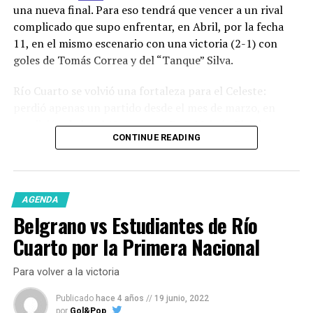
una nueva final. Para eso tendrá que vencer a un rival
complicado que supo enfrentar, en Abril, por la fecha
11, en el mismo escenario con una victoria (2-1) con
goles de Tomás Correa y del “Tanque” Silva.
Río Cuarto se volvió una fortaleza para el Celeste:
perdió apenas un partido desde el mes de marzo, en
condición de local (0-1 contra Dep. Maipú). El primer
CONTINUE READING
encuentro del reducido pudo ser local (victoria al Dep.
Riestra) y con este partido se asegura jugar, de acá al
final, un partido en casa.
AGENDA
Estudiantes de Buenos Aires
, un equipo duro e irregular,
Belgrano vs Estudiantes de Río
capaz de anular totalmente a un gran equipo como
Chaco For Ever y de perder contra Tristán Suárez. Un
Cuarto por la Primera Nacional
equipo que le costó cada visita al interior del país de los
cuales solo pudo ganarle a Atlético Rafaela y a
Para volver a la victoria
Deportivo Maipú. Al Matador le tocó visitar tres veces la
Publicado
hace 4 años
//
19 junio, 2022
provincia de Córdoba en este torneo, todas derrotas: 2-
por
Gol&Pop