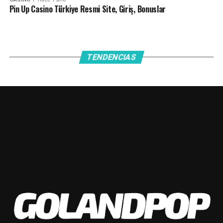
Pin Up Casino Türkiye Resmi Site, Giriş, Bonuslar
Posibles Formaciones:
Estudiantes (RC):
Brian Olivera; Nicolás Ihitz, Franco
Pardo, Maximiliano Padilla y Damián Adín; Francisco
TENDENCIAS
Romero, Gastón Bottino, Nahuel Cainelli y Nicolás
Talpone; Ibrahim Hesar y Marcos Arturia. DT: Gerardo
Acuña.
Belgrano:
Nahuel Losada; Juan Barinaga, Wilfredo
Olivera, Nahuel Tecilla y Axel Ochoa; Ulises Sánchez,
Tomás Asprea, Emiliano Romero y Mariano Miño; Adrián
Balboa o Juan Ruiz Gómez y Pablo Vegetti. DT:
Guillermo Farré.
Facebook
Twitter
WhatsApp
Messenger
Gmail
Share