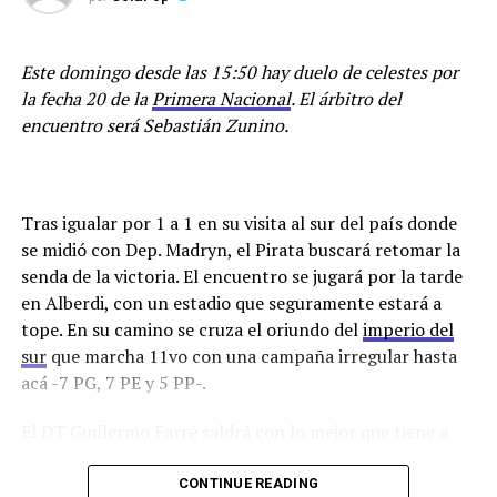
1 en Alberdi, 1-0 en Alta Córdoba y la anterior
mencionada en Río Cuarto.
Este domingo desde las 15:50 hay duelo de celestes por
Luis Silva es una pieza clave en el sistema de Marcelo
la fecha 20 de la
Primera Nacional
. El árbitro del
Vázquez, el delantero rosarino es el goleador del Celeste
encuentro será Sebastián Zunino.
y se encuentra a solo tres tantos de Pablo Vegetti, el
que más hizo en todo el torneo. El ex artillero de
Sarmiento (R) arrancó muy bien el torneo pero no
Tras igualar por 1 a 1 en su visita al sur del país donde
marca un gol desde Agosto, fecha 17, victoria 1-0 ante el
se midió con Dep. Madryn, el Pirata buscará retomar la
Deportivo Madryn y buscará volver al gol en este
senda de la victoria. El encuentro se jugará por la tarde
importante duelo del día domingo.
en Alberdi, con un estadio que seguramente estará a
Posibles formaciones:
tope. En su camino se cruza el oriundo del
imperio del
sur
que marcha 11vo con una campaña irregular hasta
Estudiantes (RC):
Adrian Peralta; Martin García,
acá -7 PG, 7 PE y 5 PP-.
Gonzalo Maffini, Gastón Arturia, Santiago Zubriggen;
Nicolás Talpone, Gastón Bottino, Álvaro Pavón, Sasha
El DT Guillermo Farré saldrá con lo mejor que tiene a
Marcich; Luis Silva, Marcos Arturia. DT: Marcelo
disposición luego de las consecutivas lesiones que ha
Vázquez
sufrido el plantel en el último tiempo (la más resonante
CONTINUE READING