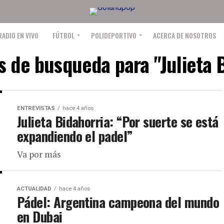
RADIO EN VIVO
FÚTBOL
POLIDEPORTIVO
ACERCA DE NOSOTROS
 de busqueda para "Julieta 
ENTREVISTAS
hace 4 años
Julieta Bidahorria: “Por suerte se está
expandiendo el padel”
Va por más
ACTUALIDAD
hace 4 años
Pádel: Argentina campeona del mundo
en Dubai