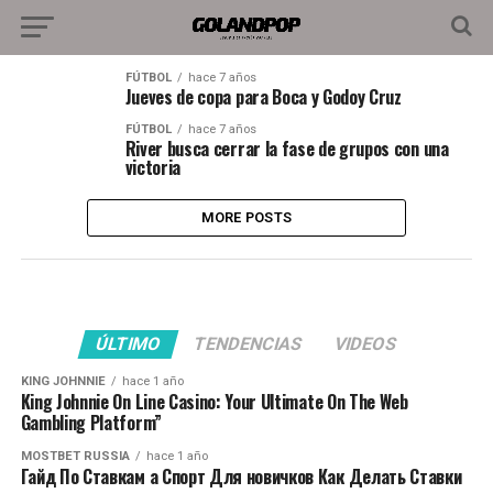
FÚTBOL
hace 7 años
Jueves de copa para Boca y Godoy Cruz
FÚTBOL
hace 7 años
River busca cerrar la fase de grupos con una
victoria
MORE POSTS
ÚLTIMO
TENDENCIAS
VIDEOS
KING JOHNNIE
hace 1 año
King Johnnie On Line Casino: Your Ultimate On The Web
Gambling Platform”
MOSTBET RUSSIA
hace 1 año
Гайд По Ставкам а Спорт Для новичков Как Делать Ставки