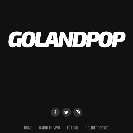
sea mejor y no porque
tenga mejor
infraestructura”
Entrevista exclusiva para
GOLANDPOP
Entrevista exclusiva para GOLANDPOP – Juan Curuchet junto a Sofia Jaimez Bertazzo – Juegos
Olímpicos Paris 2024
Facebook
Twitter
WhatsApp
Messenger
Gmail
Share
HOME
RADIO EN VIVO
FÚTBOL
POLIDEPORTIVO