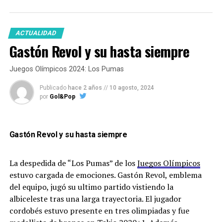
“El – José Torres –
me dijo medalla o
ACTUALIDAD
Gastón Revol y su hasta siempre
yeso”
Juegos Olímpicos 2024: Los Pumas
Publicado
hace 2 años
//
10 agosto, 2024
por
Gol&Pop
¿Como viviste los Juegos Olímpicos desde
adentro?
Gastón Revol y su hasta siempre
La despedida de “Los Pumas” de los
Juegos Olímpicos
estuvo cargada de emociones. Gastón Revol, emblema
En particular en este juego, comparado con los
del equipo, jugó su ultimo partido vistiendo la
otros que estuviste, como lo viste?
albiceleste tras una larga trayectoria. El jugador
cordobés estuvo presente en tres olimpiadas y fue