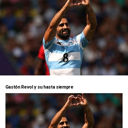
“El – José Torres –
me dijo medalla o
yeso”
¿Como viviste los Juegos Olímpicos desde
adentro?
Gastón Revol y su hasta siempre
En particular en este juego, comparado con los
otros que estuviste, como lo viste?