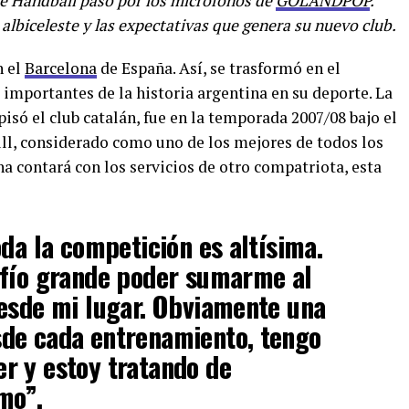
de Handball pasó por los micrófonos de
GOLANDPOP
.
albiceleste y las expectativas que genera su nuevo club.
n el
Barcelona
de España. Así, se trasformó en el
importantes de la historia argentina en su deporte. La
isó el club catalán, fue en la temporada 2007/08 bajo el
ull, considerado como uno de los mejores de todos los
na contará con los servicios de otro compatriota, esta
oda la competición es altísima.
afío grande poder sumarme al
esde mi lugar. Obviamente una
de cada entrenamiento, tengo
r y estoy tratando de
mo”.