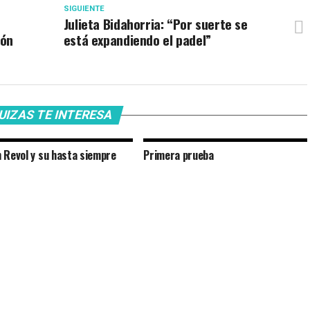
SIGUIENTE
Julieta Bidahorria: “Por suerte se
ión
está expandiendo el padel”
UIZAS TE INTERESA
 Revol y su hasta siempre
Primera prueba