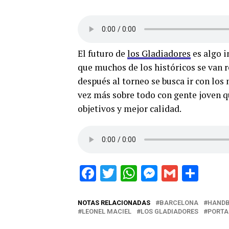
El futuro de
los Gladiadores
es algo i
que muchos de los históricos se van r
después al torneo se busca ir con los
vez más sobre todo con gente joven q
objetivos y mejor calidad.
Facebook
Twitter
WhatsApp
Messenge
Gmail
Sha
NOTAS RELACIONADAS
BARCELONA
HANDB
LEONEL MACIEL
LOS GLADIADORES
PORTA