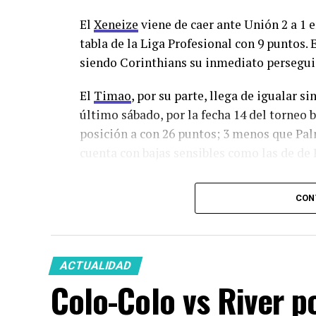
El
Xeneize
viene de caer ante Unión 2 a 1 
tabla de la Liga Profesional con 9 puntos.
siendo Corinthians su inmediato persegui
El
Timao
, por su parte, llega de igualar s
último sábado, por la fecha 14 del torneo b
posición a con 26 puntos; 3 menos que Palm
cuenta con bajas sensibles como las de de
Boca y Corinthians se enfrentaron en 10 oca
CON
carioca y 5 empates.
🔵🟡 ¡EL XENEIZE Y S
#Corinthians
🇧🇷 en S
ACTUALIDAD
Colo-Colo vs River p
octavos de final de la