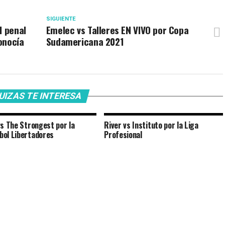
SIGUIENTE
l penal
Emelec vs Talleres EN VIVO por Copa
conocía
Sudamericana 2021
UIZAS TE INTERESA
vs The Strongest por la
River vs Instituto por la Liga
ol Libertadores
Profesional