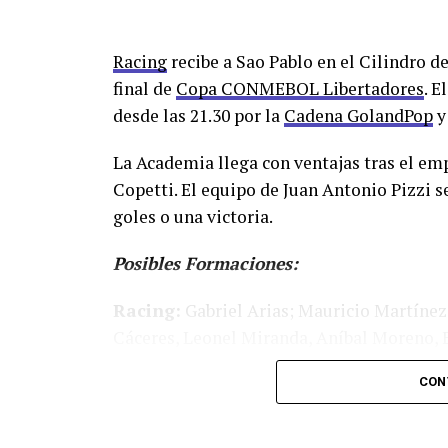
Racing
recibe a Sao Pablo en el Cilindro d
final de
Copa CONMEBOL Libertadores
. E
desde las 21.30 por la
Cadena GolandPop
La Academia llega con ventajas tras el em
Copetti. El equipo de Juan Antonio Pizzi se
goles o una victoria.
Posibles Formaciones:
Racing:
Gabriel Arias; Mauricio Martínez
Cáceres, Leonel Miranda, Aníbal Moreno, 
Enzo Copetti.​ DT: Juan Antonio Pizzi
CON
Sao Pablo:
Tiago Volpi: Diego Costa, Robe
Santos, Liziero, Welington: Rodrigo Nesto