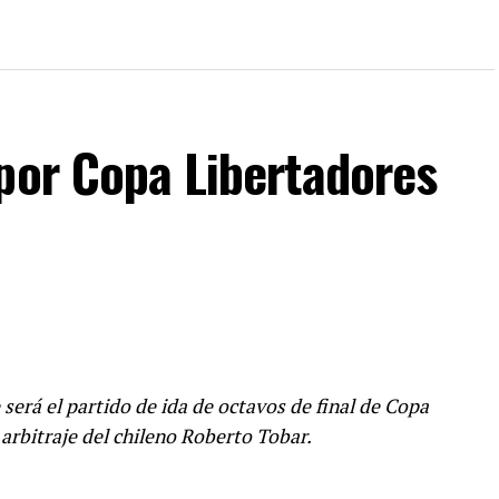
por Copa Libertadores
 será el partido de ida de octavos de final de Copa
 arbitraje del chileno Roberto Tobar.