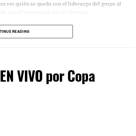
ara ver quién se queda con el liderazgo del grupo al
rado por el Venezolano Alexis Herrera.
TINUE READING
lo Díaz, David Martínez, Milton Casco; Santiago
Fernández, Nicolás De La Cruz o Esequiel Barco;
lo Gallardo.
 EN VIVO por Copa
Maximiliano Falcón, Emiliano Amor, Gabriel Suazo;
; Pablo Solari, Juan Martín Lucero y Gabriel Costa.