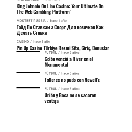
King Johnnie On Line Casino: Your Ultimate On
The Web Gambling Platform”
MOSTBET RUSSIA
hace 1 año
Гайд По Ставкам а Спорт Для новичков Как
Делать Ставки
CASINO
hace 1 año
Pin Up Casino Türkiye Resmi Site, Giriş, Bonuslar
FÚTBOL
hace 5 años
Colón venció a River en el
Monumental
FÚTBOL
hace 5 años
Talleres no pudo con Newell’s
FÚTBOL
hace 5 años
Unión y Boca no se sacaron
ventaja