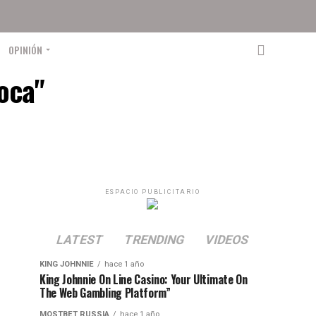
OPINIÓN
oca"
ESPACIO PUBLICITARIO
LATEST
TRENDING
VIDEOS
KING JOHNNIE
hace 1 año
King Johnnie On Line Casino: Your Ultimate On
The Web Gambling Platform”
MOSTBET RUSSIA
hace 1 año