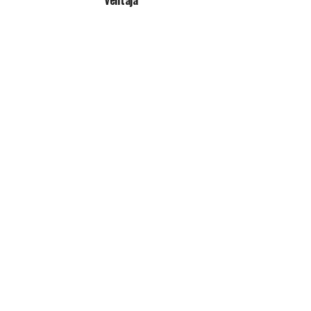
ventaja