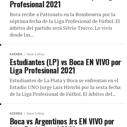
Profesional 2021
Boca recibe a Patronato en la Bombonera por la
séptima fecha de la Liga Profesional de Fútbol. El
árbitro del partido será Silvio Trucco. Lo vivís
desde las...
AGENDA
hace 5 años
Estudiantes (LP) vs Boca EN VIVO por
Liga Profesional 2021
Estudiantes de La Plata y Boca se enfrentan en el
Estadio UNO Jorge Luis Hirschi por la sexta fecha
de la Liga Profesional de Fútbol. El árbitro del...
AGENDA
hace 5 años
Boca vs Argentinos Jrs EN VIVO por