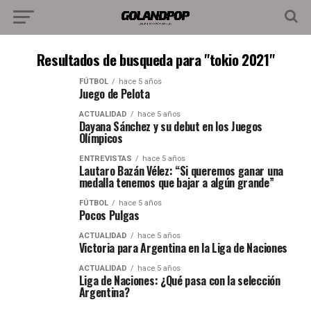
Resultados de busqueda para "tokio 2021"
FÚTBOL
hace 5 años
Juego de Pelota
ACTUALIDAD
hace 5 años
Dayana Sánchez y su debut en los Juegos
Olímpicos
ENTREVISTAS
hace 5 años
Lautaro Bazán Vélez: “Si queremos ganar una
medalla tenemos que bajar a algún grande”
FÚTBOL
hace 5 años
Pocos Pulgas
ACTUALIDAD
hace 5 años
Victoria para Argentina en la Liga de Naciones
ACTUALIDAD
hace 5 años
Liga de Naciones: ¿Qué pasa con la selección
Argentina?