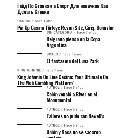
Гайд По Ставкам а Спорт Для новичков Как
Делать Ставки
CASINO
hace 1 año
Pin Up Casino Türkiye Resmi Site, Giriş, Bonuslar
SIN CATEGORÍA
hace 7 años
Belgrano piensa en la Copa
Argentina
BOXEO
hace 7 años
El fantasma del Luna Park
KING JOHNNIE
hace 1 año
King Johnnie On Line Casino: Your Ultimate On
The Web Gambling Platform”
FÚTBOL
hace 5 años
Colón venció a River en el
Monumental
FÚTBOL
hace 5 años
Talleres no pudo con Newell’s
FÚTBOL
hace 5 años
Unión y Boca no se sacaron