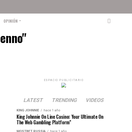
OPINIÓN
nenno"
ESPACIO PUBLICITARIO
LATEST
TRENDING
VIDEOS
KING JOHNNIE
hace 1 año
King Johnnie On Line Casino: Your Ultimate On
The Web Gambling Platform”
MOSTBET RUSSIA
hace 1 año