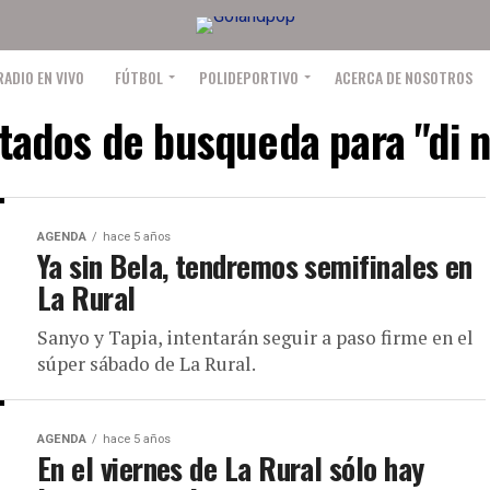
RADIO EN VIVO
FÚTBOL
POLIDEPORTIVO
ACERCA DE NOSOTROS
tados de busqueda para "di 
AGENDA
hace 5 años
Ya sin Bela, tendremos semifinales en
La Rural
Sanyo y Tapia, intentarán seguir a paso firme en el
súper sábado de La Rural.
AGENDA
hace 5 años
En el viernes de La Rural sólo hay