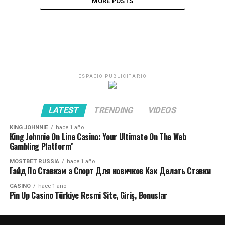
MORE POSTS
ESPACIO PUBLICITARIO
LATEST
TRENDING
VIDEOS
KING JOHNNIE
hace 1 año
King Johnnie On Line Casino: Your Ultimate On The Web
Gambling Platform”
MOSTBET RUSSIA
hace 1 año
Гайд По Ставкам а Спорт Для новичков Как Делать Ставки
CASINO
hace 1 año
Pin Up Casino Türkiye Resmi Site, Giriş, Bonuslar