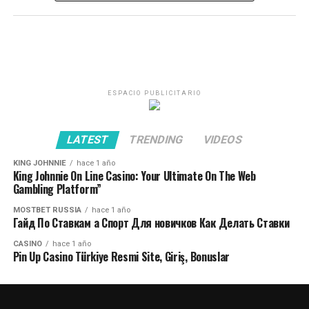
ESPACIO PUBLICITARIO
LATEST
TRENDING
VIDEOS
KING JOHNNIE
hace 1 año
King Johnnie On Line Casino: Your Ultimate On The Web
Gambling Platform”
MOSTBET RUSSIA
hace 1 año
Гайд По Ставкам а Спорт Для новичков Как Делать Ставки
CASINO
hace 1 año
Pin Up Casino Türkiye Resmi Site, Giriş, Bonuslar